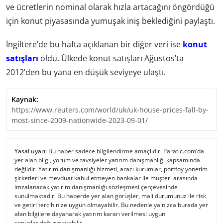
ve ücretlerin nominal olarak hızla artacağını öngördüğü
için konut piyasasında yumuşak iniş beklediğini paylaştı.
İngiltere’de bu hafta açıklanan bir diğer veri ise
konut
satışları
oldu. Ülkede konut satışları Ağustos’ta
2012’den bu yana en düşük seviyeye ulaştı.
Kaynak:
https://www.reuters.com/world/uk/uk-house-prices-fall-by-
most-since-2009-nationwide-2023-09-01/
Yasal uyarı:
Bu haber sadece bilgilendirme amaçlıdır. Paratic.com’da
yer alan bilgi, yorum ve tavsiyeler yatırım danışmanlığı kapsamında
değildir. Yatırım danışmanlığı hizmeti, aracı kurumlar, portföy yönetim
şirketleri ve mevduat kabul etmeyen bankalar ile müşteri arasında
imzalanacak yatırım danışmanlığı sözleşmesi çerçevesinde
sunulmaktadır. Bu haberde yer alan görüşler, mali durumunuz ile risk
ve getiri tercihinize uygun olmayabilir. Bu nedenle yalnızca burada yer
alan bilgilere dayanarak yatırım kararı verilmesi uygun
sonuçlar doğurmayabilir.