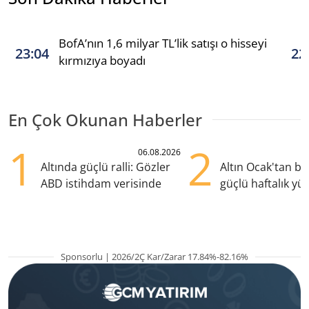
BofA’nın 1,6 milyar TL’lik satışı o hisseyi
23:04
22
kırmızıya boyadı
En Çok Okunan Haberler
1
2
06.08.2026
Altında güçlü ralli: Gözler
Altın Ocak'tan b
ABD istihdam verisinde
güçlü haftalık yük
hazırlanıyor
Sponsorlu | 2026/2Ç Kar/Zarar 17.84%-82.16%