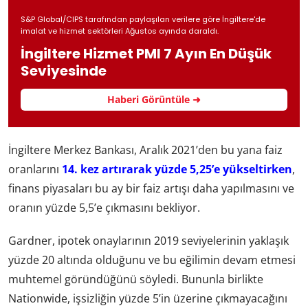
S&P Global/CIPS tarafından paylaşılan verilere göre İngiltere'de
imalat ve hizmet sektörleri Ağustos ayında daraldı.
İngiltere Hizmet PMI 7 Ayın En Düşük
Seviyesinde
Haberi Görüntüle ➜
İngiltere Merkez Bankası, Aralık 2021’den bu yana faiz
oranlarını
14. kez artırarak yüzde 5,25’e yükseltirken
,
finans piyasaları bu ay bir faiz artışı daha yapılmasını ve
oranın yüzde 5,5’e çıkmasını bekliyor.
Gardner, ipotek onaylarının 2019 seviyelerinin yaklaşık
yüzde 20 altında olduğunu ve bu eğilimin devam etmesi
muhtemel göründüğünü söyledi. Bununla birlikte
Nationwide, işsizliğin yüzde 5’in üzerine çıkmayacağını