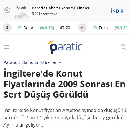
Paratic Haber: Ekonomi, Finans
İNDİR
RSS Interactive
(%0.15)
47.70
(%0.28)
Dolar
Euro
Paratic
»
Ekonomi Haberleri
»
İngiltere’de Konut
Fiyatlarında 2009 Sonrası En
Sert Düşüş Görüldü
İngiltere’de konut fiyatları Ağustos ayında da düşüşünü
sürdürdü. Son 14 yılın en büyük düşüşü bu ay görüldü.
Ayrıntılar geliyor…