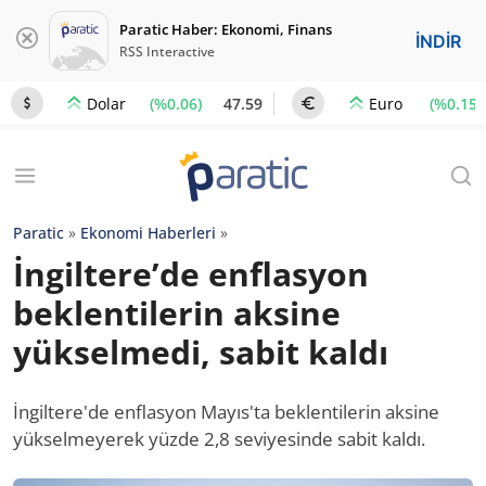
Paratic Haber: Ekonomi, Finans
İNDİR
RSS Interactive
(%0.06)
47.59
(%0.15)
Dolar
Euro
Paratic
»
Ekonomi Haberleri
»
İngiltere’de enflasyon
beklentilerin aksine
yükselmedi, sabit kaldı
İngiltere'de enflasyon Mayıs'ta beklentilerin aksine
yükselmeyerek yüzde 2,8 seviyesinde sabit kaldı.