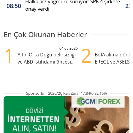
Halka arz yağmuru sürüyor: SPK 4 şirkete
08:50
22
onay verdi
En Çok Okunan Haberler
1
2
04.08.2026
Altın Orta Doğu belirsizliği
BofA alıma dönd
ve ABD istihdamı öncesi
EREGL ve ASELS 
yükselişte
eklendi
Sponsorlu | 2026/2Ç Kar/Zarar 17.84%-82.16%