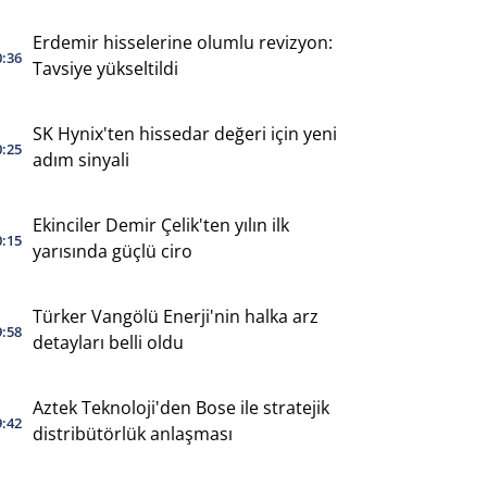
Erdemir hisselerine olumlu revizyon:
0:36
Tavsiye yükseltildi
SK Hynix'ten hissedar değeri için yeni
0:25
adım sinyali
Ekinciler Demir Çelik'ten yılın ilk
0:15
yarısında güçlü ciro
Türker Vangölü Enerji'nin halka arz
9:58
detayları belli oldu
Aztek Teknoloji'den Bose ile stratejik
9:42
distribütörlük anlaşması