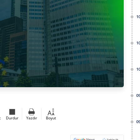
1
1
1
0
t
Durdur
Yazdır
Boyut
0