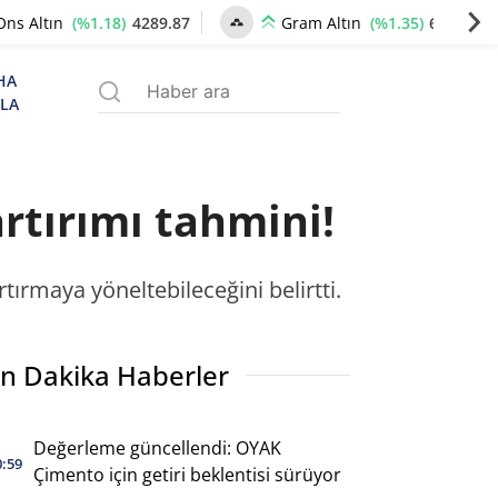
(%1.18)
4289.87
(%1.35)
6580.04
Ons Altın
Gram Altın
HA
ZLA
artırımı tahmini!
tırmaya yöneltebileceğini belirtti.
n Dakika Haberler
Değerleme güncellendi: OYAK
0:59
Çimento için getiri beklentisi sürüyor