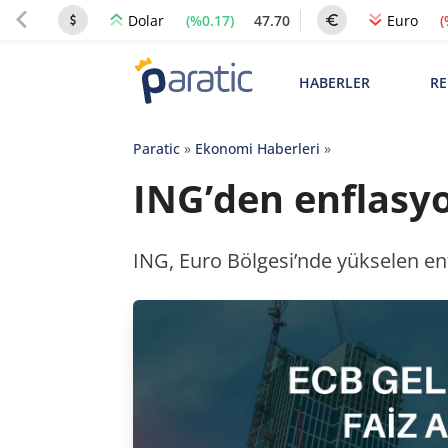
(%0.17)
47.70
(
Dolar
Euro
HABERLER
RE
Paratic
»
Ekonomi Haberleri
»
ING’den enflasyo
ING, Euro Bölgesi’nde yükselen enfl