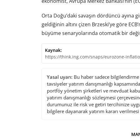
ekonomist, Avrupa Merkez Bankası’nın (ECB)
Orta Doğu’daki savaşın dördüncü ayına girme
geldiğinin altını çizen Brzeski’ye göre ECB
büyüme senaryolarında otomatik bir değiş
Kaynak:
https://think.ing.com/snaps/eurozone-inflat
Yasal uyarı:
Bu haber sadece bilgilendirme a
tavsiyeler yatırım danışmanlığı kapsamında 
portföy yönetim şirketleri ve mevduat kabu
yatırım danışmanlığı sözleşmesi çerçevesin
durumunuz ile risk ve getiri tercihinize uy
bilgilere dayanarak yatırım kararı verilmes
MAN