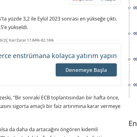
0
ta yüzde 3,2 ile Eylül 2023 sonrası en yükseğe çıktı.
5’e yükseldi.
0
6/2Ç Kar/Zarar 17.84%-82.16%
erce enstrümana
kolayca yatırım yapın
0
Denemeye Başla
0
eski, “Bir sonraki ECB toplantısından bir hafta önce,
sını sigorta amaçlı bir faiz artırımına karar vermeye
En
 olsa da daha da artacağını öngören kıdemli