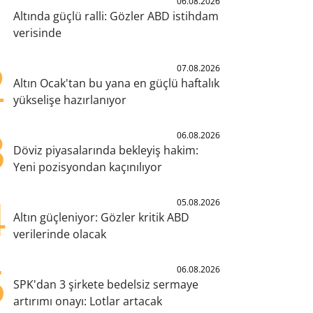
1
06.08.2026
Altında güçlü ralli: Gözler ABD istihdam
verisinde
2
07.08.2026
Altın Ocak'tan bu yana en güçlü haftalık
yükselişe hazırlanıyor
3
06.08.2026
Döviz piyasalarında bekleyiş hakim:
Yeni pozisyondan kaçınılıyor
4
05.08.2026
Altın güçleniyor: Gözler kritik ABD
verilerinde olacak
5
06.08.2026
SPK'dan 3 şirkete bedelsiz sermaye
artırımı onayı: Lotlar artacak