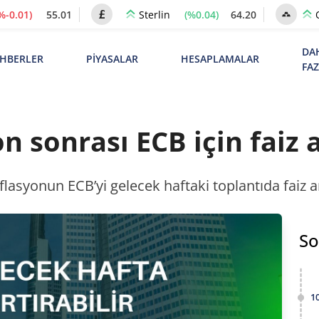
%-0.01)
55.01
(%0.04)
64.20
Sterlin
DA
HBERLER
PİYASALAR
HESAPLAMALAR
FA
n sonrası ECB için faiz 
asyonun ECB’yi gelecek haftaki toplantıda faiz ar
So
1