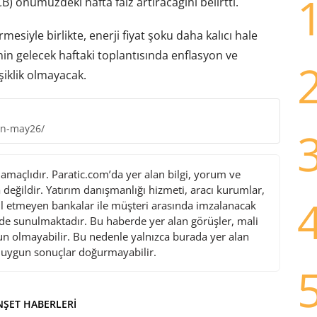
 önümüzdeki hafta faiz artıracağını belirtti.
siyle birlikte, enerji fiyat şoku daha kalıcı hale
’nin gelecek haftaki toplantısında enflasyon ve
iklik olmayacak.
ion-may26/
maçlıdır. Paratic.com’da yer alan bilgi, yorum ve
değildir. Yatırım danışmanlığı hizmeti, aracı kurumlar,
l etmeyen bankalar ile müşteri arasında imzalanacak
de sunulmaktadır. Bu haberde yer alan görüşler, mali
gun olmayabilir. Bu nedenle yalnızca burada yer alan
i uygun sonuçlar doğurmayabilir.
ŞET HABERLERI