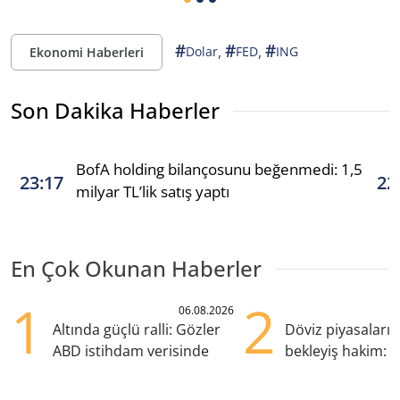
#
#
#
,
,
Dolar
FED
ING
Ekonomi Haberleri
Son Dakika Haberler
BofA holding bilançosunu beğenmedi: 1,5
23:17
22
milyar TL’lik satış yaptı
En Çok Okunan Haberler
1
2
06.08.2026
Altında güçlü ralli: Gözler
Döviz piyasaları
ABD istihdam verisinde
bekleyiş hakim: Y
pozisyondan kaçı