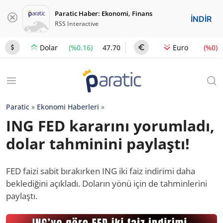
Paratic Haber: Ekonomi, Finans
İNDİR
RSS Interactive
(%0.16)
47.70
(%0)
Dolar
Euro
Paratic
»
Ekonomi Haberleri
»
ING FED kararını yorumladı,
dolar tahminini paylaştı!
FED faizi sabit bırakırken ING iki faiz indirimi daha
beklediğini açıkladı. Doların yönü için de tahminlerini
paylaştı.