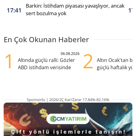
Barkin: İstihdam piyasası yavaşlıyor, ancak
17:41
17
sert bozulma yok
En Çok Okunan Haberler
1
2
06.08.2026
Altında güçlü ralli: Gözler
Altın Ocak'tan b
ABD istihdam verisinde
güçlü haftalık yük
hazırlanıyor
Sponsorlu | 2026/2Ç Kar/Zarar 17.84%-82.16%