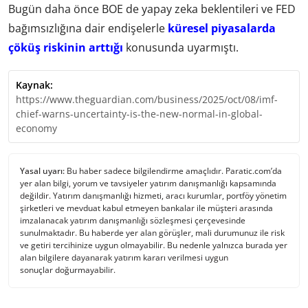
Bugün daha önce BOE de yapay zeka beklentileri ve FED
bağımsızlığına dair endişelerle
küresel piyasalarda
çöküş riskinin arttığı
konusunda uyarmıştı.
Kaynak:
https://www.theguardian.com/business/2025/oct/08/imf-
chief-warns-uncertainty-is-the-new-normal-in-global-
economy
Yasal uyarı:
Bu haber sadece bilgilendirme amaçlıdır. Paratic.com’da
yer alan bilgi, yorum ve tavsiyeler yatırım danışmanlığı kapsamında
değildir. Yatırım danışmanlığı hizmeti, aracı kurumlar, portföy yönetim
şirketleri ve mevduat kabul etmeyen bankalar ile müşteri arasında
imzalanacak yatırım danışmanlığı sözleşmesi çerçevesinde
sunulmaktadır. Bu haberde yer alan görüşler, mali durumunuz ile risk
ve getiri tercihinize uygun olmayabilir. Bu nedenle yalnızca burada yer
alan bilgilere dayanarak yatırım kararı verilmesi uygun
sonuçlar doğurmayabilir.