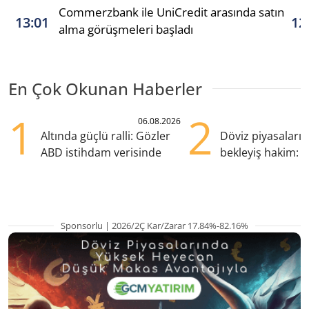
Commerzbank ile UniCredit arasında satın
13:01
12
alma görüşmeleri başladı
En Çok Okunan Haberler
1
2
06.08.2026
Altında güçlü ralli: Gözler
Döviz piyasaları
ABD istihdam verisinde
bekleyiş hakim: Y
pozisyondan kaçı
Sponsorlu | 2026/2Ç Kar/Zarar 17.84%-82.16%