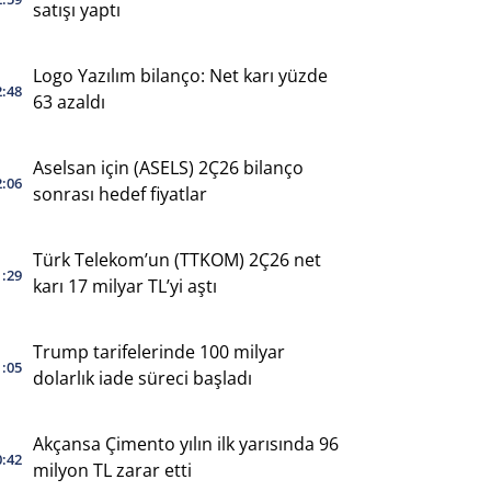
satışı yaptı
Logo Yazılım bilanço: Net karı yüzde
2:48
63 azaldı
Aselsan için (ASELS) 2Ç26 bilanço
2:06
sonrası hedef fiyatlar
Türk Telekom’un (TTKOM) 2Ç26 net
1:29
karı 17 milyar TL’yi aştı
Trump tarifelerinde 100 milyar
1:05
dolarlık iade süreci başladı
Akçansa Çimento yılın ilk yarısında 96
0:42
milyon TL zarar etti