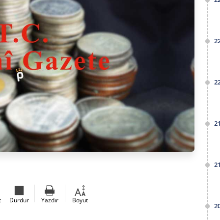
2
2
2
2
t
Durdur
Yazdır
Boyut
2