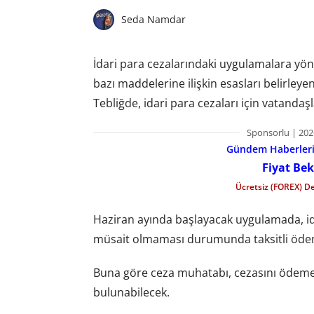
Seda Namdar
İdari para cezalarındaki uygulamalara yö
bazı maddelerine ilişkin esasları belirleye
Tebliğde, idari para cezaları için vatandaş
Sponsorlu | 202
Gündem Haberleri f
Fiyat Bek
Ücretsiz (FOREX) D
Haziran ayında başlayacak uygulamada, id
müsait olmaması durumunda taksitli ödem
Buna göre ceza muhatabı, cezasını ödeme 
bulunabilecek.