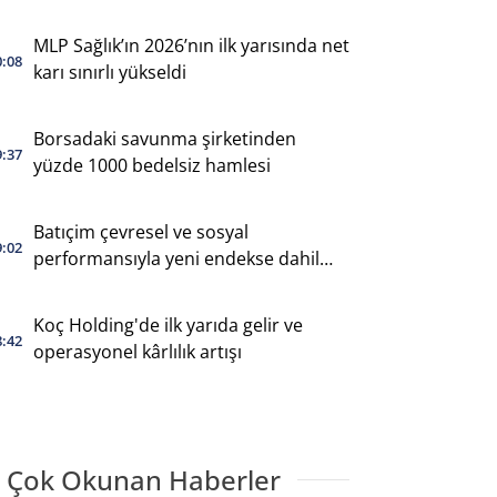
MLP Sağlık’ın 2026’nın ilk yarısında net
0:08
karı sınırlı yükseldi
Borsadaki savunma şirketinden
9:37
yüzde 1000 bedelsiz hamlesi
Batıçim çevresel ve sosyal
9:02
performansıyla yeni endekse dahil
oldu
Koç Holding'de ilk yarıda gelir ve
8:42
operasyonel kârlılık artışı
 Çok Okunan Haberler