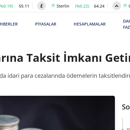
(%0.19)
55.11
(%0.22)
64.24
Sterlin
DA
HBERLER
PİYASALAR
HESAPLAMALAR
FA
rına Taksit İmkanı Getir
a idari para cezalarında ödemelerin taksitlendi
So
2