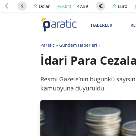
(%0.04)
47.59
Dolar
Euro
HABERLER
RE
Paratic
»
Gündem Haberleri
»
İdari Para Cezala
Resmi Gazete’nin bugünkü sayısınd
kamuoyuna duyuruldu.