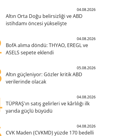
1
04.08.2026
Altın Orta Doğu belirsizliği ve ABD
istihdamı öncesi yükselişte
2
04.08.2026
BofA alıma döndü: THYAO, EREGL ve
ASELS sepete eklendi
3
05.08.2026
Altın güçleniyor: Gözler kritik ABD
verilerinde olacak
4
04.08.2026
TÜPRAŞ'ın satış gelirleri ve kârlılığı ilk
yarıda güçlü büyüdü
5
04.08.2026
CVK Maden (CVKMD) yüzde 170 bedelli