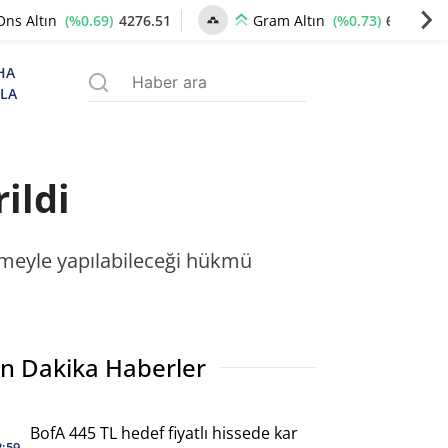
(%0.69)
4276.51
(%0.73)
6543.40
Ons Altın
Gram Altın
HA
ZLA
ildi
rmeyle yapılabileceği hükmü
n Dakika Haberler
BofA 445 TL hedef fiyatlı hissede kar
2:59