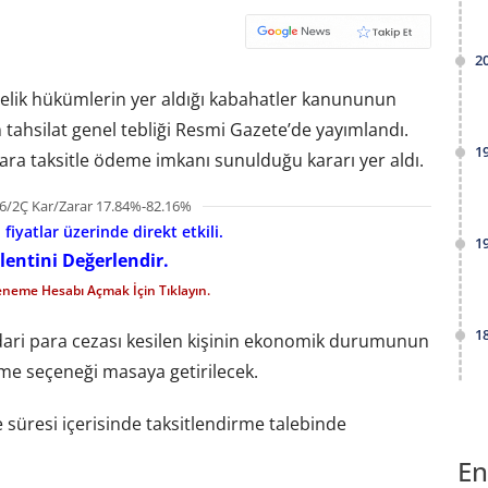
2
nelik hükümlerin yer aldığı kabahatler kanununun
n tahsilat genel tebliği Resmi Gazete’de yayımlandı.
1
lara taksitle ödeme imkanı sunulduğu kararı yer aldı.
6/2Ç Kar/Zarar 17.84%-82.16%
iyatlar üzerinde direkt etkili.
1
lentini Değerlendir.
eneme Hesabı Açmak İçin Tıklayın.
1
ari para cezası kesilen kişinin ekonomik durumunun
e seçeneği masaya getirilecek.
süresi içerisinde taksitlendirme talebinde
En