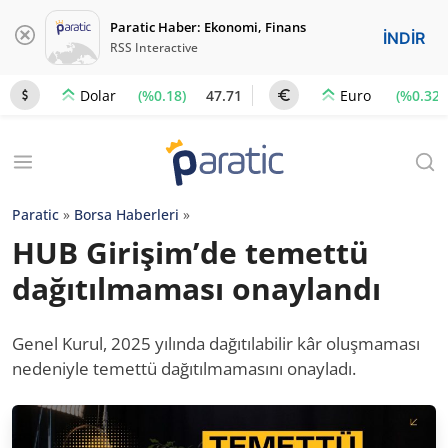
Paratic Haber: Ekonomi, Finans
İNDİR
RSS Interactive
(%0.18)
47.71
(%0.32)
Dolar
Euro
Paratic
»
Borsa Haberleri
»
HUB Girişim’de temettü
dağıtılmaması onaylandı
Genel Kurul, 2025 yılında dağıtılabilir kâr oluşmaması
nedeniyle temettü dağıtılmamasını onayladı.