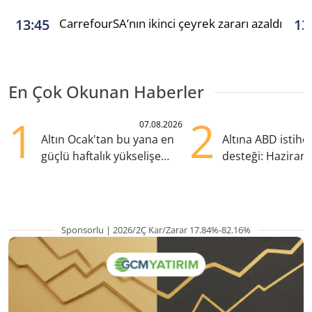
CarrefourSA’nın ikinci çeyrek zararı azaldı
13:45
13
En Çok Okunan Haberler
1
2
07.08.2026
Altın Ocak'tan bu yana en
Altına ABD istih
güçlü haftalık yükselişe
desteği: Haziran
hazırlanıyor
yana en yüksek s
Sponsorlu | 2026/2Ç Kar/Zarar 17.84%-82.16%