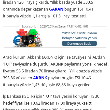
liradan 120 liraya çıkardı. Yıllık bazda yüzde 330,5
oranında değer kazanan
GARAN
bugün TSİ 10.41
itibarıyla yüzde 1,1 artışla 101,3 lirayı test etti.
Sponsorlu | 2026/2Ç Kar/Zarar 17.84%-82.16%
Yüzlerce enstrümana
kolayca yatırım yapın
Denemeye Başla
Aracı kurum, Akbank (AKBNK) için ise tavsiyesini ‘AL’dan
‘TUT’ seviyesine düşürdü. AKBNK paylarına yönelik hedef
fiyatını 56,5 liradan 70 liraya çıkardı. Yıllık bazda yüzde
395,86 yükselen
AKBNK
payları bugün TSİ 10.46
itibarıyla yüzde 1,43 düşüşle 68,85 liraya geriledi.
İş Bankası (ISCTR) için ‘TUT’ tavsiyesini koruyan HSBC,
hedef fiyatı ise 10,62 liradan 17,30 liraya yükseltti.
Hissedarlarına yıllık yüzde 285,01 oranında getiri