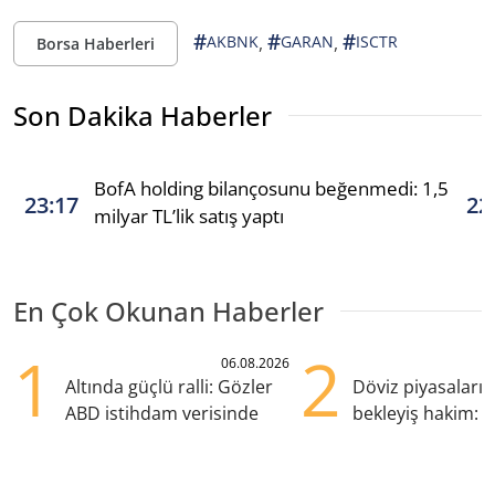
#
#
#
,
,
AKBNK
GARAN
ISCTR
Borsa Haberleri
Son Dakika Haberler
BofA holding bilançosunu beğenmedi: 1,5
23:17
22
milyar TL’lik satış yaptı
En Çok Okunan Haberler
1
2
06.08.2026
Altında güçlü ralli: Gözler
Döviz piyasaları
ABD istihdam verisinde
bekleyiş hakim: Y
pozisyondan kaçı