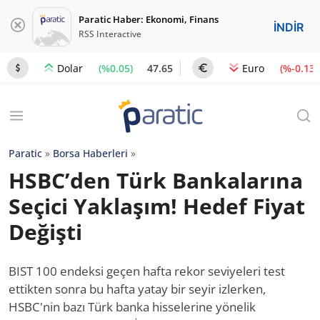
Paratic Haber: Ekonomi, Finans
İNDİR
RSS Interactive
(%0.05)
47.65
(%-0.13)
Dolar
Euro
Paratic
»
Borsa Haberleri
»
HSBC’den Türk Bankalarına
Seçici Yaklaşım! Hedef Fiyat
Değişti
BIST 100 endeksi geçen hafta rekor seviyeleri test
ettikten sonra bu hafta yatay bir seyir izlerken,
HSBC'nin bazı Türk banka hisselerine yönelik