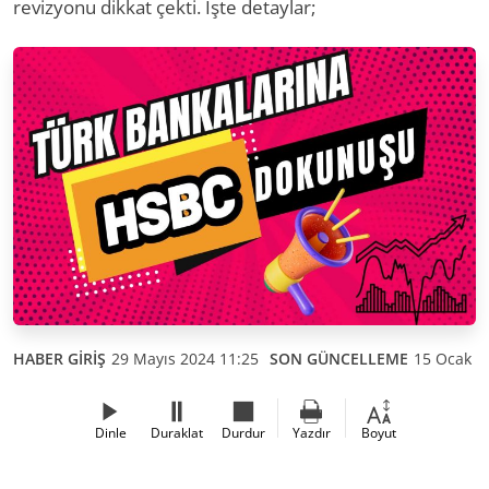
revizyonu dikkat çekti. İşte detaylar;
HABER GİRİŞ
29 Mayıs 2024 11:25
SON GÜNCELLEME
15 Ocak 2
Dinle
Duraklat
Durdur
Yazdır
Boyut