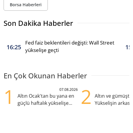
Borsa Haberleri
Son Dakika Haberler
Fed faiz beklentileri değişti: Wall Street
16:25
15
yükselişe geçti
En Çok Okunan Haberler
1
2
07.08.2026
Altın Ocak'tan bu yana en
Altın ve gümüşte s
güçlü haftalık yükselişe
Yükselişin arkası
hazırlanıyor
kritik etkenler