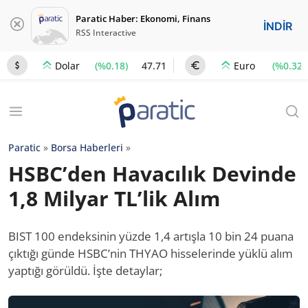
Paratic Haber: Ekonomi, Finans
İNDİR
RSS Interactive
(%0.18)
47.71
(%0.32)
Dolar
Euro
Paratic
»
Borsa Haberleri
»
HSBC’den Havacılık Devinde
1,8 Milyar TL’lik Alım
BIST 100 endeksinin yüzde 1,4 artışla 10 bin 24 puana
çıktığı günde HSBC’nin THYAO hisselerinde yüklü alım
yaptığı görüldü. İşte detaylar;