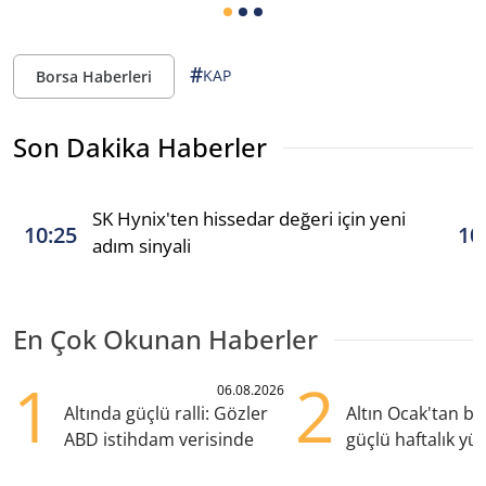
#
KAP
Borsa Haberleri
Son Dakika Haberler
SK Hynix'ten hissedar değeri için yeni
10:25
10
adım sinyali
En Çok Okunan Haberler
1
2
06.08.2026
Altında güçlü ralli: Gözler
Altın Ocak'tan b
ABD istihdam verisinde
güçlü haftalık yük
hazırlanıyor