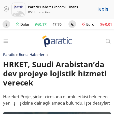
Paratic Haber: Ekonomi, Finans
İNDİR
RSS Interactive
(%0.17)
47.70
(%-0.01)
Dolar
Euro
Paratic
»
Borsa Haberleri
»
HRKET, Suudi Arabistan’da
dev projeye lojistik hizmeti
verecek
Hareket Proje, şirket cirosuna olumlu etkisi beklenen
yeni iş ilişkisine dair açıklamada bulundu. İşte detaylar: