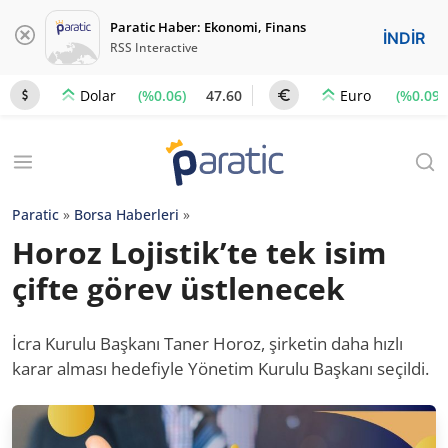
Paratic Haber: Ekonomi, Finans
İNDİR
RSS Interactive
(%0.06)
47.60
(%0.09)
Dolar
Euro
Paratic
»
Borsa Haberleri
»
Horoz Lojistik’te tek isim
çifte görev üstlenecek
İcra Kurulu Başkanı Taner Horoz, şirketin daha hızlı
karar alması hedefiyle Yönetim Kurulu Başkanı seçildi.