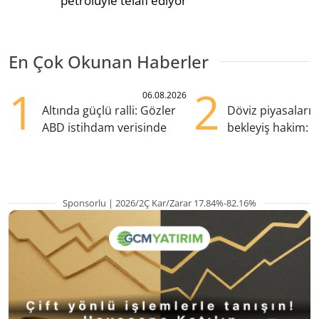
petrolüyle telafi ediyor
En Çok Okunan Haberler
1
2
06.08.2026
Altında güçlü ralli: Gözler
Döviz piyasaları
ABD istihdam verisinde
bekleyiş hakim: Y
pozisyondan kaçı
Sponsorlu | 2026/2Ç Kar/Zarar 17.84%-82.16%