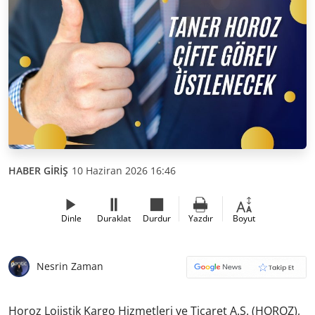
HABER GİRİŞ
10 Haziran 2026 16:46
Dinle
Duraklat
Durdur
Yazdır
Boyut
Nesrin Zaman
Horoz Lojistik Kargo Hizmetleri ve Ticaret A.Ş. (HOROZ),