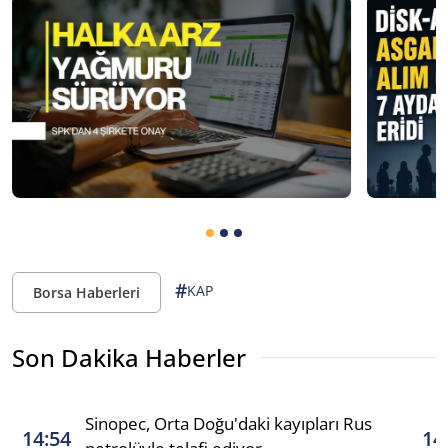
#
KAP
Borsa Haberleri
Son Dakika Haberler
Sinopec, Orta Doğu'daki kayıpları Rus
14:54
14