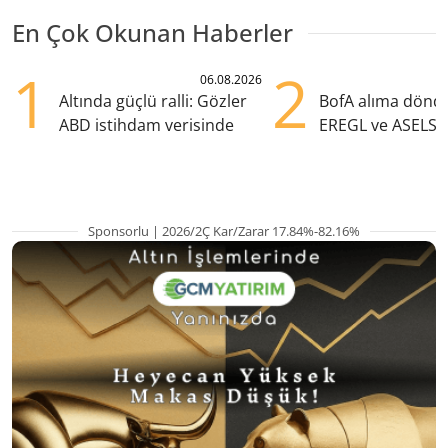
En Çok Okunan Haberler
1
2
06.08.2026
Altında güçlü ralli: Gözler
BofA alıma dönd
ABD istihdam verisinde
EREGL ve ASELS 
eklendi
Sponsorlu | 2026/2Ç Kar/Zarar 17.84%-82.16%