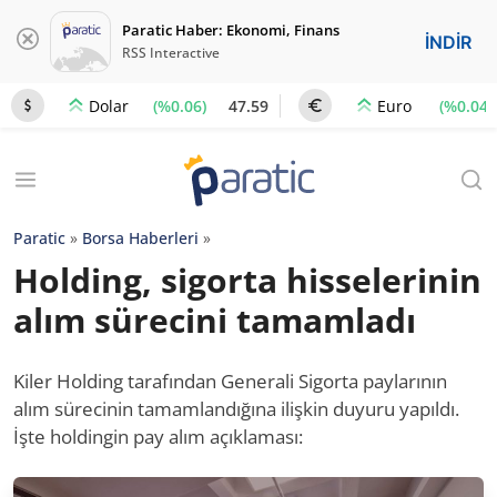
Paratic Haber: Ekonomi, Finans
İNDİR
RSS Interactive
(%0.06)
47.59
(%0.04)
Dolar
Euro
Paratic
»
Borsa Haberleri
»
Holding, sigorta hisselerinin
alım sürecini tamamladı
Kiler Holding tarafından Generali Sigorta paylarının
alım sürecinin tamamlandığına ilişkin duyuru yapıldı.
İşte holdingin pay alım açıklaması: