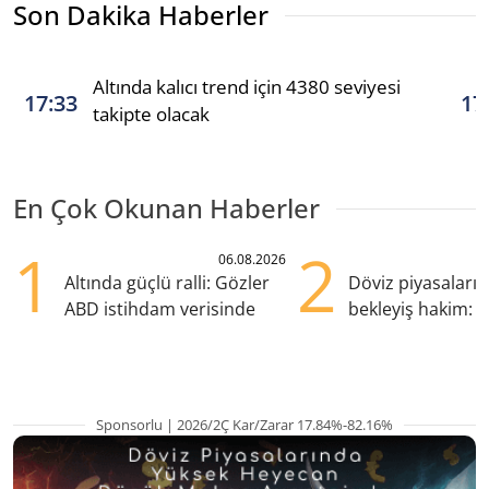
Son Dakika Haberler
Altında kalıcı trend için 4380 seviyesi
17:33
17
takipte olacak
En Çok Okunan Haberler
1
2
06.08.2026
Altında güçlü ralli: Gözler
Döviz piyasaları
ABD istihdam verisinde
bekleyiş hakim: Y
pozisyondan kaçı
Sponsorlu | 2026/2Ç Kar/Zarar 17.84%-82.16%