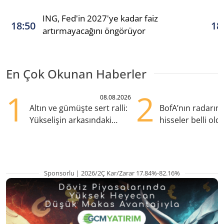
ING, Fed'in 2027'ye kadar faiz
18:50
18
artırmayacağını öngörüyor
En Çok Okunan Haberler
1
2
08.08.2026
Altın ve gümüşte sert ralli:
BofA’nın radarın
Yükselişin arkasındaki
hisseler belli old
kritik etkenler
TRALT, satışta T
Sponsorlu | 2026/2Ç Kar/Zarar 17.84%-82.16%