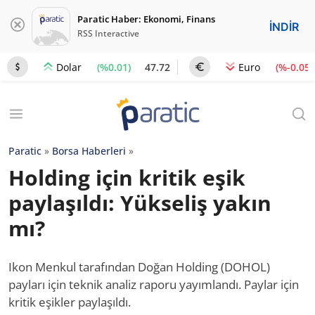
Paratic Haber: Ekonomi, Finans
İNDİR
RSS Interactive
(%0.01)
47.72
(%-0.05)
Dolar
Euro
Paratic
»
Borsa Haberleri
»
Holding için kritik eşik
paylaşıldı: Yükseliş yakın
mı?
Ikon Menkul tarafından Doğan Holding (DOHOL)
payları için teknik analiz raporu yayımlandı. Paylar için
kritik eşikler paylaşıldı.