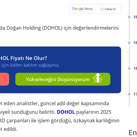
1
porda Doğan Holding (DOHOL) için değerlendirmelerini
1
HOL Fiyatı Ne Olur?
için lütfen katılım sağlayınız.
1
Yükseleceğini Düşünüyorum
1
aret eden analistler, güncel adil değer kapsamında
siyeli sunduğunu belirtti.
DOHOL
paylarının 2025
D çarpanları ile işlem gördüğü, özkaynak karlılığının
 edildi.
En