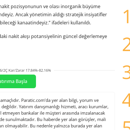
 nakit pozisyonunun ve olası inorganik büyüme
deyiz. Ancak yönetimin aldığı stratejik insiyatifler
eceği kanaatindeyiz.” ifadeleri kullanıldı.
rdaki nakit akışı potansiyelinin güncel değerlemeye
6/2Ç Kar/Zarar 17.84%-82.16%
atırıma Başla
maçlıdır. Paratic.com’da yer alan bilgi, yorum ve
değildir. Yatırım danışmanlığı hizmeti, aracı kurumlar,
l etmeyen bankalar ile müşteri arasında imzalanacak
de sunulmaktadır. Bu haberde yer alan görüşler, mali
gun olmayabilir. Bu nedenle yalnızca burada yer alan