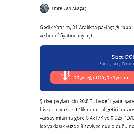
Emre Can Akağaç
Gedik Yatırım, 31 Aralık’ta paylaştığı ra
ve hedef fiyatını paylaştı.
Sizce DO
Sonuçları görmek 
Düşeceğini Düşünüyorum
Şirket payları için 20,8 TL hedef fiyata iş
hissenin yüzde 42’lik nominal getiri potan
varsayımlarına göre 6,4x F/K ve 0,52x PD/D
ise yaklaşık yüzde 8 seviyesinde olduğu not