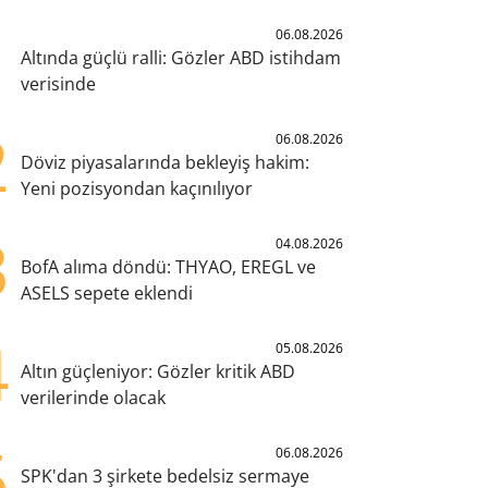
1
06.08.2026
Altında güçlü ralli: Gözler ABD istihdam
verisinde
2
06.08.2026
Döviz piyasalarında bekleyiş hakim:
Yeni pozisyondan kaçınılıyor
3
04.08.2026
BofA alıma döndü: THYAO, EREGL ve
ASELS sepete eklendi
4
05.08.2026
Altın güçleniyor: Gözler kritik ABD
verilerinde olacak
5
06.08.2026
SPK'dan 3 şirkete bedelsiz sermaye