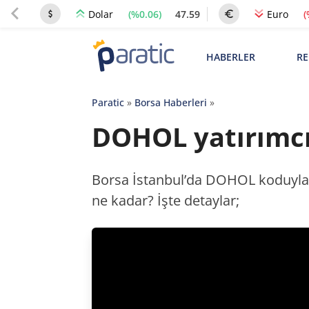
(%0.06)
47.59
(
Dolar
Euro
HABERLER
RE
Paratic
»
Borsa Haberleri
»
DOHOL yatırımcı
Borsa İstanbul’da DOHOL koduyla iş
ne kadar? İşte detaylar;