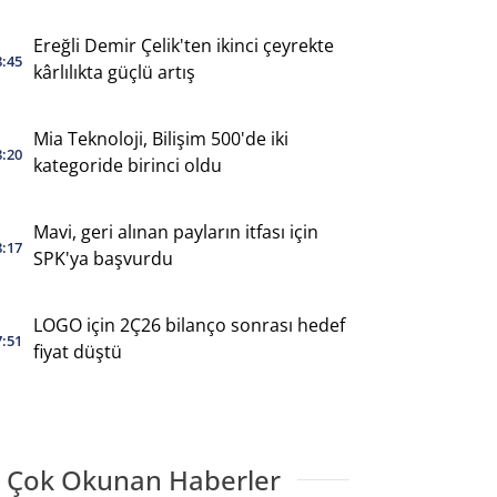
Ereğli Demir Çelik'ten ikinci çeyrekte
8:45
kârlılıkta güçlü artış
Mia Teknoloji, Bilişim 500'de iki
8:20
kategoride birinci oldu
Mavi, geri alınan payların itfası için
8:17
SPK'ya başvurdu
LOGO için 2Ç26 bilanço sonrası hedef
7:51
fiyat düştü
 Çok Okunan Haberler