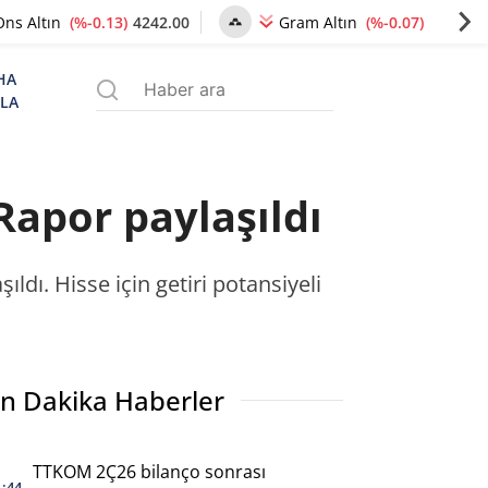
(%-0.13)
4242.00
(%-0.07)
6491.39
Ons Altın
Gram Altın
HA
ZLA
apor paylaşıldı
dı. Hisse için getiri potansiyeli
n Dakika Haberler
TTKOM 2Ç26 bilanço sonrası
1:44