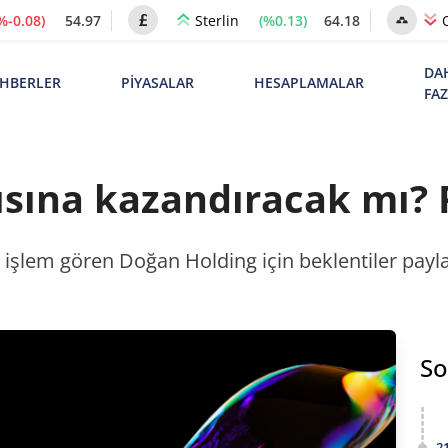
%-0.08)
54.97
(%0.13)
64.18
Sterlin
DA
HBERLER
PİYASALAR
HESAPLAMALAR
FA
sına kazandıracak mı? R
lem gören Doğan Holding için beklentiler paylaşıl
So
2