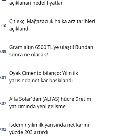
açıklanan hedef fiyatlar
Çitlekçi Mağazacılık halka arz tarihleri
1:10
açıklandı
Gram altın 6500 TL’ye ulaştı! Bundan
0:35
sonra ne olacak?
Oyak Çimento bilanço: Yılın ilk
0:01
yarısında net kar baskılandı
Alfa Solar'dan (ALFAS) hücre üretim
9:37
yatırımında yeni gelişme
İsdemir yılın ilk yarısında net karını
9:02
yüzde 203 artırdı