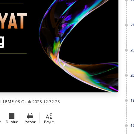
2
2
2
1
ELLEME
03 Ocak 2025 12:32:25
t
Durdur
Yazdır
Boyut
1