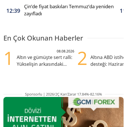
Çin’de fiyat baskıları Temmuz’da yeniden
12:39
11
zayıfladı
En Çok Okunan Haberler
1
2
08.08.2026
Altın ve gümüşte sert ralli:
Altına ABD istih
Yükselişin arkasındaki
desteği: Haziran
kritik etkenler
yana en yüksek s
Sponsorlu | 2026/2Ç Kar/Zarar 17.84%-82.16%