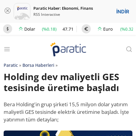
Paratic Haber: Ekonomi, Finans
İNDİR
RSS Interactive
(%0.18)
47.71
(%0.32)
Dolar
Euro
Paratic
»
Borsa Haberleri
»
Holding dev maliyetli GES
tesisinde üretime başladı
Bera Holding'in grup şirketi 15,5 milyon dolar yatırım
maliyetli GES tesisinde elektrik üretimine başladı. İşte
yatırımın tüm detayları;