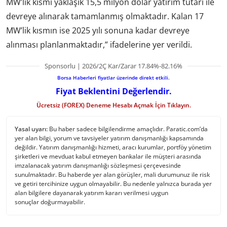
MW’lik kısmı yaklaşık 15,5 milyon dolar yatırım tutarı ile
devreye alınarak tamamlanmış olmaktadır. Kalan 17
MW’lik kısmın ise 2025 yılı sonuna kadar devreye
alınması planlanmaktadır,” ifadelerine yer verildi.
Sponsorlu | 2026/2Ç Kar/Zarar 17.84%-82.16%
Borsa Haberleri fiyatlar üzerinde direkt etkili.
Fiyat Beklentini Değerlendir.
Ücretsiz (FOREX) Deneme Hesabı Açmak İçin Tıklayın.
Yasal uyarı:
Bu haber sadece bilgilendirme amaçlıdır. Paratic.com’da
yer alan bilgi, yorum ve tavsiyeler yatırım danışmanlığı kapsamında
değildir. Yatırım danışmanlığı hizmeti, aracı kurumlar, portföy yönetim
şirketleri ve mevduat kabul etmeyen bankalar ile müşteri arasında
imzalanacak yatırım danışmanlığı sözleşmesi çerçevesinde
sunulmaktadır. Bu haberde yer alan görüşler, mali durumunuz ile risk
ve getiri tercihinize uygun olmayabilir. Bu nedenle yalnızca burada yer
alan bilgilere dayanarak yatırım kararı verilmesi uygun
sonuçlar doğurmayabilir.