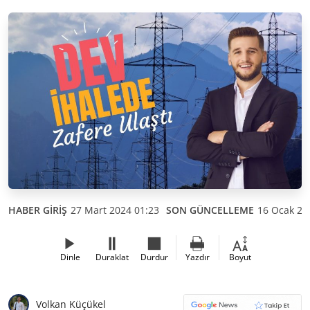
HABER GİRİŞ
27 Mart 2024 01:23
SON GÜNCELLEME
16 Ocak 20
Dinle
Duraklat
Durdur
Yazdır
Boyut
Volkan Küçükel