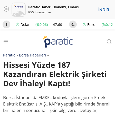
Paratic Haber: Ekonomi, Finans
İNDİR
RSS Interactive
(%0.06)
47.60
(%0.12)
Dolar
Euro
Paratic
»
Borsa Haberleri
»
Hissesi Yüzde 187
Kazandıran Elektrik Şirketi
Dev İhaleyi Kaptı!
Borsa İstanbul'da EMKEL koduyla işlem gören Emek
Elektrik Endüstrisi A.Ş., KAP'a yaptığı bildirimde önemli
bir ihalenin sonucuna ilişkin bilgi verdi. Detaylar;