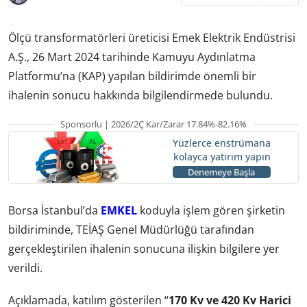
Ölçü transformatörleri üreticisi Emek Elektrik Endüstrisi
A.Ş., 26 Mart 2024 tarihinde Kamuyu Aydınlatma
Platformu’na (KAP) yapılan bildirimde önemli bir
ihalenin sonucu hakkında bilgilendirmede bulundu.
Sponsorlu | 2026/2Ç Kar/Zarar 17.84%-82.16%
Yüzlerce enstrümana
kolayca yatırım yapın
Denemeye Başla
Borsa İstanbul’da
EMKEL
koduyla işlem gören şirketin
bildiriminde, TEİAŞ Genel Müdürlüğü tarafından
gerçekleştirilen ihalenin sonucuna ilişkin bilgilere yer
verildi.
Açıklamada, katılım gösterilen “
170 Kv ve 420 Kv Harici