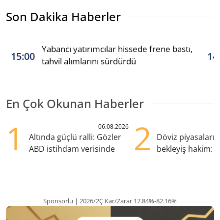
Son Dakika Haberler
Yabancı yatırımcılar hissede frene bastı,
15:00
14
tahvil alımlarını sürdürdü
En Çok Okunan Haberler
1
2
06.08.2026
Altında güçlü ralli: Gözler
Döviz piyasaları
ABD istihdam verisinde
bekleyiş hakim: Y
pozisyondan kaçı
Sponsorlu | 2026/2Ç Kar/Zarar 17.84%-82.16%