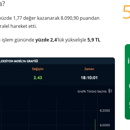
a?
 yüzde 1,77 değer kazanarak 8.090,90 puandan
lel hareket etti.
cü işlem gününde
yüzde 2,4
’lük yükselişle
5,9 TL