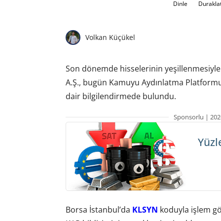
Dinle
Durakla
Volkan Küçükel
Son dönemde hisselerinin yeşillenmesiyle 
A.Ş., bugün Kamuyu Aydınlatma Platformu’n
dair bilgilendirmede bulundu.
Sponsorlu | 202
Yüzl
Borsa İstanbul’da
KLSYN
koduyla işlem gören