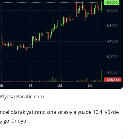
 Piyasa.Paratic.com
güncel olarak yatırımcısına sırasıyla yüzde 10,4, yüzde
ış görünüyor.