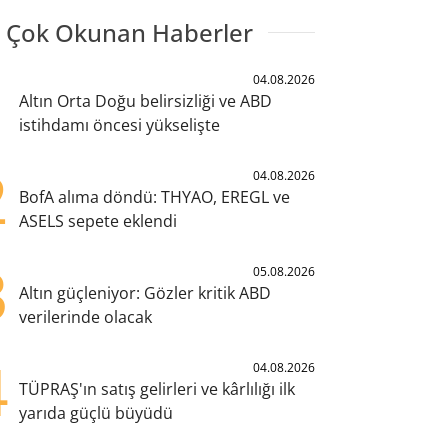
 Çok Okunan Haberler
1
04.08.2026
Altın Orta Doğu belirsizliği ve ABD
istihdamı öncesi yükselişte
2
04.08.2026
BofA alıma döndü: THYAO, EREGL ve
ASELS sepete eklendi
3
05.08.2026
Altın güçleniyor: Gözler kritik ABD
verilerinde olacak
4
04.08.2026
TÜPRAŞ'ın satış gelirleri ve kârlılığı ilk
yarıda güçlü büyüdü