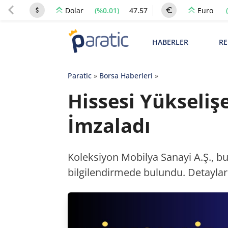
(%0.01)
47.57
Dolar
Euro
HABERLER
RE
Paratic
»
Borsa Haberleri
»
Hissesi Yükseliş
İmzaladı
Koleksiyon Mobilya Sanayi A.Ş., bu
bilgilendirmede bulundu. Detaylar