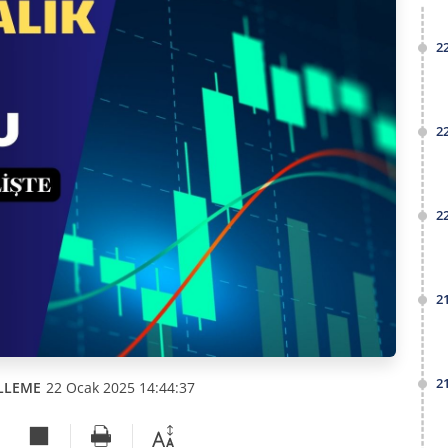
2
2
2
2
2
LLEME
22 Ocak 2025 14:44:37