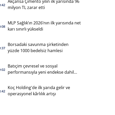
Akçansa Çimento yılın ilk yarısında 96
0:42
milyon TL zarar etti
MLP Sağlık’ın 2026’nın ilk yarısında net
0:08
karı sınırlı yükseldi
Borsadaki savunma şirketinden
9:37
yüzde 1000 bedelsiz hamlesi
Batıçim çevresel ve sosyal
9:02
performansıyla yeni endekse dahil
oldu
Koç Holding'de ilk yarıda gelir ve
8:42
operasyonel kârlılık artışı