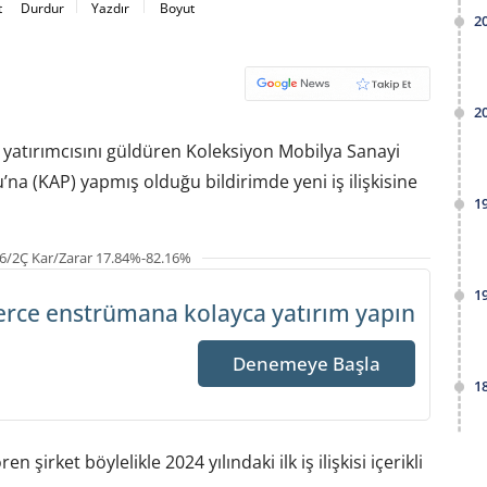
t
Durdur
Yazdır
Boyut
2
2
yatırımcısını güldüren Koleksiyon Mobilya Sanayi
a (KAP) yapmış olduğu bildirimde yeni iş ilişkisine
1
6/2Ç Kar/Zarar 17.84%-82.16%
1
erce enstrümana
kolayca yatırım yapın
Denemeye Başla
1
 şirket böylelikle 2024 yılındaki ilk iş ilişkisi içerikli