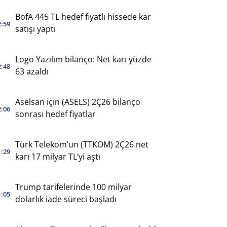
BofA 445 TL hedef fiyatlı hissede kar
2:59
satışı yaptı
Logo Yazılım bilanço: Net karı yüzde
2:48
63 azaldı
Aselsan için (ASELS) 2Ç26 bilanço
2:06
sonrası hedef fiyatlar
Türk Telekom’un (TTKOM) 2Ç26 net
1:29
karı 17 milyar TL’yi aştı
Trump tarifelerinde 100 milyar
1:05
dolarlık iade süreci başladı