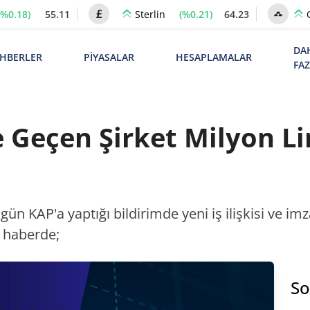
(%0.18)
55.11
(%0.21)
64.23
Sterlin
DA
HBERLER
PİYASALAR
HESAPLAMALAR
FA
e Geçen Şirket Milyon L
gün KAP'a yaptığı bildirimde yeni iş ilişkisi ve i
 haberde;
So