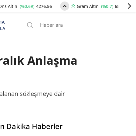
(%0.69)
4276.56
(%0.7)
6541.54
Ons Altın
Gram Altın
HA
ZLA
iralık Anlaşma
mzalanan sözleşmeye dair
n Dakika Haberler