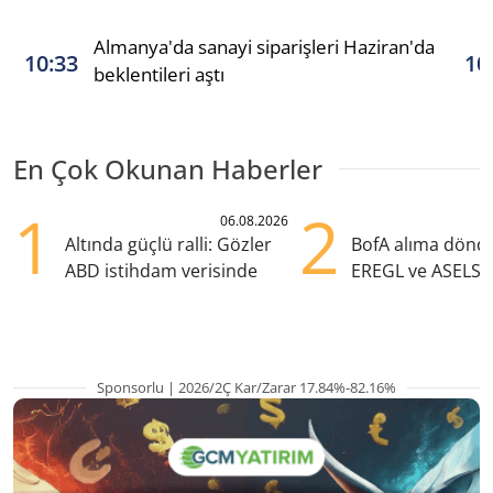
Almanya'da sanayi siparişleri Haziran'da
10:33
10
beklentileri aştı
En Çok Okunan Haberler
1
2
06.08.2026
Altında güçlü ralli: Gözler
BofA alıma dönd
ABD istihdam verisinde
EREGL ve ASELS 
eklendi
Sponsorlu | 2026/2Ç Kar/Zarar 17.84%-82.16%