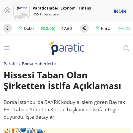
Paratic Haber: Ekonomi, Finans
İNDİR
RSS Interactive
(%0.06)
47.60
(%0.12)
Dolar
Euro
Paratic
»
Borsa Haberleri
»
Hissesi Taban Olan
Şirketten İstifa Açıklaması
Borsa İstanbul’da BAYRK koduyla işlem gören Bayrak
EBT Taban, Yönetim Kurulu başkanının istifa ettiğini
duyurdu. İşte detaylar;