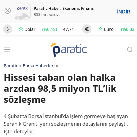
Paratic Haber: Ekonomi, Finans
İNDİR
RSS Interactive
(%0.18)
47.71
(%0.32)
Dolar
Euro
Paratic
»
Borsa Haberleri
»
Hissesi taban olan halka
arzdan 98,5 milyon TL’lik
sözleşme
4 Şubat’ta Borsa İstanbul’da işlem görmeye başlayan
Seranik Granit, yeni sözleşmenin detaylarını paylaştı.
İşte detaylar;