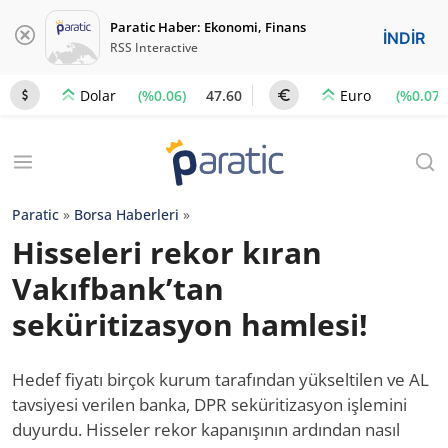
Paratic Haber: Ekonomi, Finans
İNDİR
RSS Interactive
(%0.06)
47.60
(%0.07)
Dolar
Euro
Paratic
»
Borsa Haberleri
»
Hisseleri rekor kıran
Vakıfbank’tan
seküritizasyon hamlesi!
Hedef fiyatı birçok kurum tarafından yükseltilen ve AL
tavsiyesi verilen banka, DPR seküritizasyon işlemini
duyurdu. Hisseler rekor kapanışının ardından nasıl