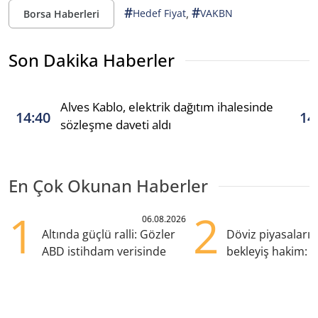
#
#
,
Hedef Fiyat
VAKBN
Borsa Haberleri
Son Dakika Haberler
Alves Kablo, elektrik dağıtım ihalesinde
14:40
14
sözleşme daveti aldı
En Çok Okunan Haberler
1
2
06.08.2026
Altında güçlü ralli: Gözler
Döviz piyasaları
ABD istihdam verisinde
bekleyiş hakim: Y
pozisyondan kaçı