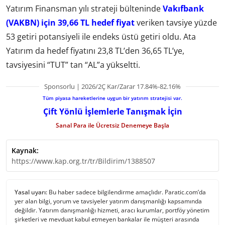
Yatırım Finansman yılı strateji bülteninde
Vakıfbank
(VAKBN) için 39,66 TL hedef fiyat
veriken tavsiye yüzde
53 getiri potansiyeli ile endeks üstü getiri oldu. Ata
Yatırım da hedef fiyatını 23,8 TL’den 36,65 TL’ye,
tavsiyesini “TUT” tan “AL”a yükseltti.
Sponsorlu | 2026/2Ç Kar/Zarar 17.84%-82.16%
Tüm piyasa hareketlerine uygun bir yatırım stratejisi var.
Çift Yönlü İşlemlerle Tanışmak İçin
Sanal Para ile Ücretsiz Denemeye Başla
Kaynak:
https://www.kap.org.tr/tr/Bildirim/1388507
Yasal uyarı:
Bu haber sadece bilgilendirme amaçlıdır. Paratic.com’da
yer alan bilgi, yorum ve tavsiyeler yatırım danışmanlığı kapsamında
değildir. Yatırım danışmanlığı hizmeti, aracı kurumlar, portföy yönetim
şirketleri ve mevduat kabul etmeyen bankalar ile müşteri arasında