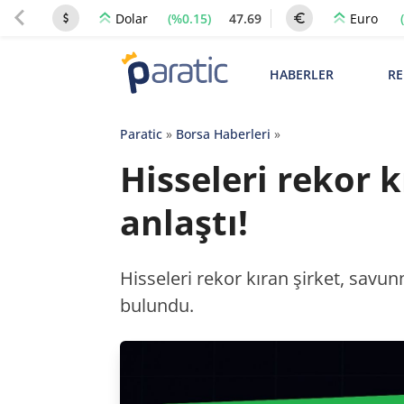
(%0.15)
47.69
Dolar
Euro
HABERLER
RE
Paratic
»
Borsa Haberleri
»
Hisseleri rekor 
anlaştı!
Hisseleri rekor kıran şirket, sav
bulundu.