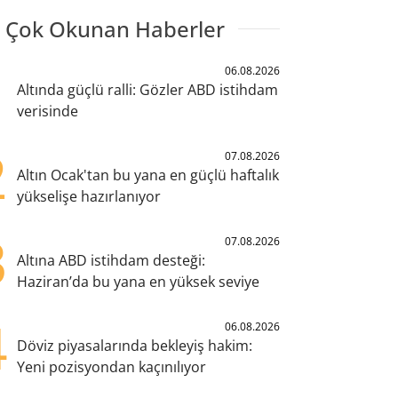
 Çok Okunan Haberler
1
06.08.2026
Altında güçlü ralli: Gözler ABD istihdam
verisinde
2
07.08.2026
Altın Ocak'tan bu yana en güçlü haftalık
yükselişe hazırlanıyor
3
07.08.2026
Altına ABD istihdam desteği:
Haziran’da bu yana en yüksek seviye
4
06.08.2026
Döviz piyasalarında bekleyiş hakim:
Yeni pozisyondan kaçınılıyor