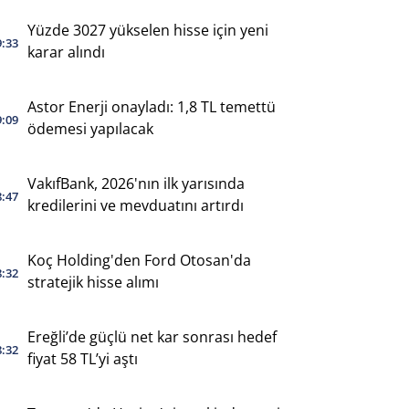
Yüzde 3027 yükselen hisse için yeni
9:33
karar alındı
Astor Enerji onayladı: 1,8 TL temettü
9:09
ödemesi yapılacak
VakıfBank, 2026'nın ilk yarısında
8:47
kredilerini ve mevduatını artırdı
Koç Holding'den Ford Otosan'da
8:32
stratejik hisse alımı
Ereğli’de güçlü net kar sonrası hedef
8:32
fiyat 58 TL’yi aştı