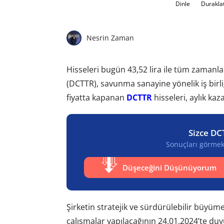
Dinle
Durakla
Nesrin Zaman
Hisseleri bugün 43,52 lira ile tüm zamanla
(DCTTR), savunma sanayine yönelik iş bir
fiyatta kapanan
DCTTR
hisseleri, aylık kaz
Sizce DC
Sonuçları görmek 
Düşeceğini Düşünüyorum
Şirketin stratejik ve sürdürülebilir büyü
çalışmalar yapılacağının 24.01.2024’te d