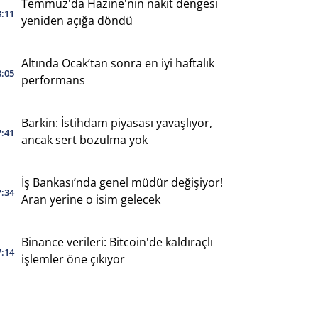
Temmuz'da Hazine'nin nakit dengesi
8:11
yeniden açığa döndü
Altında Ocak’tan sonra en iyi haftalık
8:05
performans
Barkin: İstihdam piyasası yavaşlıyor,
7:41
ancak sert bozulma yok
İş Bankası’nda genel müdür değişiyor!
7:34
Aran yerine o isim gelecek
Binance verileri: Bitcoin'de kaldıraçlı
7:14
işlemler öne çıkıyor