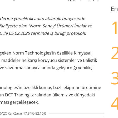
En
lerine yönelik ilk adım atılarak, bünyesinde
 faaliyette olan “Norm Sanayi Ürünleri İmalat ve
 ile 05.02.2025 tarihinde iş birliği protokolü
çeken Norm Technologies’in özellikle Kimyasal,
ş maddelerine karşı koruyucu sistemler ve Balistik
e savunma sanayi alanında geliştirdiği yenilikçi
hnologies’in özellikli kumaş bazlı ekipman üretimine
un DCT Trading tarafından ülkemiz ve dünyadaki
nması gerçekleşecek.
6/2Ç Kar/Zarar 17.84%-82.16%