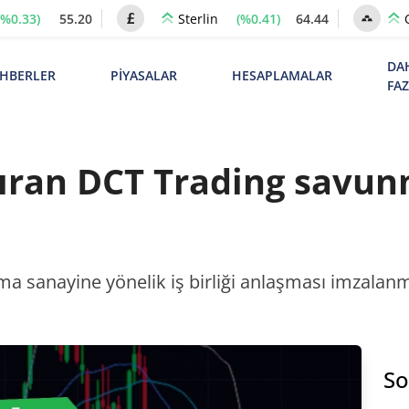
(%0.33)
55.20
(%0.41)
64.44
Sterlin
DA
HBERLER
PİYASALAR
HESAPLAMALAR
FA
kıran DCT Trading savunm
unma sanayine yönelik iş birliği anlaşması imzala
So