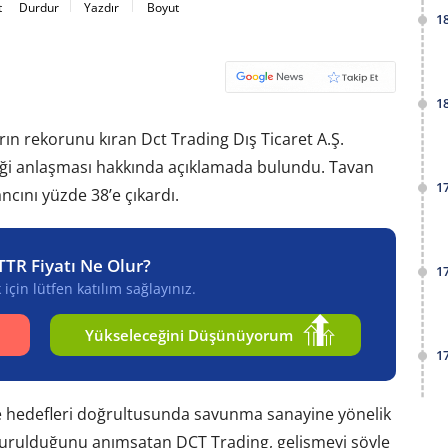
t
Durdur
Yazdır
Boyut
1
1
rın rekorunu kıran Dct Trading Dış Ticaret A.Ş.
liği anlaşması hakkında açıklamada bulundu. Tavan
1
ancını yüzde 38’e çıkardı.
TTR Fiyatı Ne Olur?
1
için lütfen katılım sağlayınız.
Yükseleceğini Düşünüyorum
1
me hedefleri doğrultusunda savunma sanayine yönelik
uyurulduğunu anımsatan DCT Trading, gelişmeyi şöyle