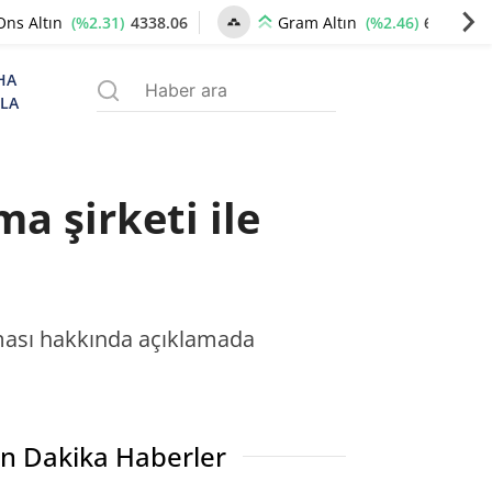
(%2.31)
4338.06
(%2.46)
6652.36
Ons Altın
Gram Altın
HA
ZLA
a şirketi ile
nması hakkında açıklamada
n Dakika Haberler