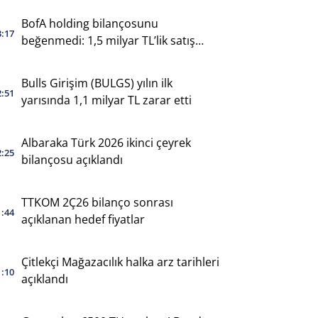
BofA holding bilançosunu
3:17
beğenmedi: 1,5 milyar TL’lik satış
yaptı
Bulls Girişim (BULGS) yılın ilk
2:51
yarısında 1,1 milyar TL zarar etti
Albaraka Türk 2026 ikinci çeyrek
2:25
bilançosu açıklandı
TTKOM 2Ç26 bilanço sonrası
1:44
açıklanan hedef fiyatlar
Çitlekçi Mağazacılık halka arz tarihleri
1:10
açıklandı