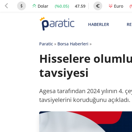
(%0.05)
47.59
(
Dolar
Euro
HABERLER
RE
Paratic
»
Borsa Haberleri
»
Hisselere olumlu
tavsiyesi
Agesa tarafından 2024 yılının 4. çe
tavsiyelerini koruduğunu açıkladı.