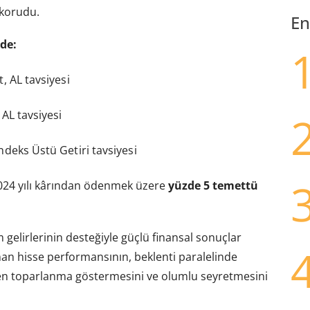
 korudu.
En
lde:
t, AL tavsiyesi
 AL tavsiyesi
Endeks Üstü Getiri tavsiyesi
 2024 yılı kârından ödenmek üzere
yüzde 5 temettü
ım gelirlerinin desteğiyle güçlü finansal sonuçlar
anan hisse performansının, beklenti paralelinde
iden toparlanma göstermesini ve olumlu seyretmesini