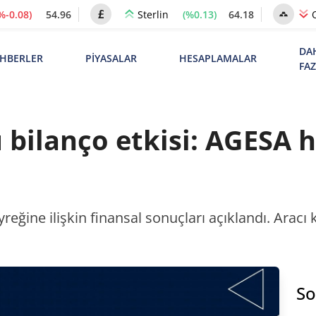
%-0.08)
54.96
(%0.13)
64.18
Sterlin
DA
HBERLER
PİYASALAR
HESAPLAMALAR
FA
 bilanço etkisi: AGESA h
yreğine ilişkin finansal sonuçları açıklandı. Aracı
So