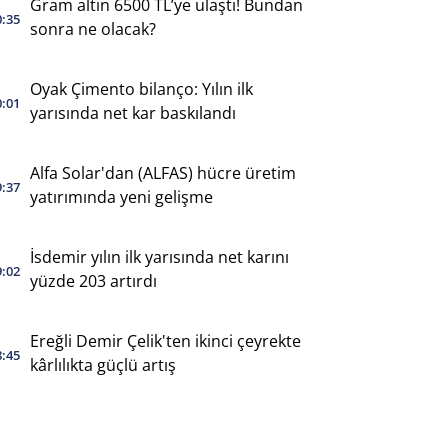
Gram altın 6500 TL’ye ulaştı! Bundan
0:35
sonra ne olacak?
Oyak Çimento bilanço: Yılın ilk
0:01
yarısında net kar baskılandı
Alfa Solar'dan (ALFAS) hücre üretim
9:37
yatırımında yeni gelişme
İsdemir yılın ilk yarısında net karını
9:02
yüzde 203 artırdı
Ereğli Demir Çelik'ten ikinci çeyrekte
8:45
kârlılıkta güçlü artış