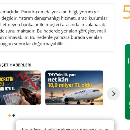
maçlıdır. Paratic.com’da yer alan bilgi, yorum ve
değildir. Yatırım danışmanlığı hizmeti, aracı kurumlar,
l etmeyen bankalar ile müşteri arasında imzalanacak
de sunulmaktadır. Bu haberde yer alan görüşler, mali
gun olmayabilir. Bu nedenle yalnızca burada yer alan
i uygun sonuçlar doğurmayabilir.
ŞET HABERLERI
Hizmetlerimizi geliştirmek ve yasal mevzuata uygun