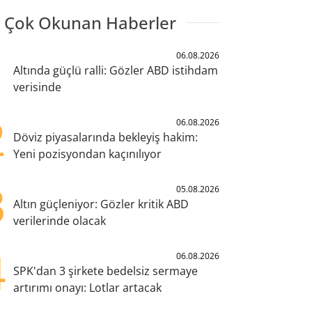
 Çok Okunan Haberler
1
06.08.2026
Altında güçlü ralli: Gözler ABD istihdam
verisinde
2
06.08.2026
Döviz piyasalarında bekleyiş hakim:
Yeni pozisyondan kaçınılıyor
3
05.08.2026
Altın güçleniyor: Gözler kritik ABD
verilerinde olacak
4
06.08.2026
SPK'dan 3 şirkete bedelsiz sermaye
artırımı onayı: Lotlar artacak