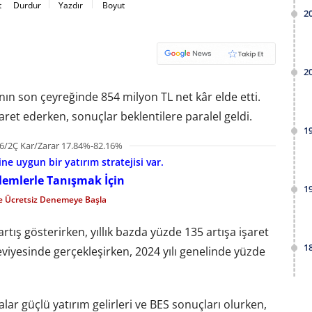
t
Durdur
Yazdır
Boyut
2
2
lının son çeyreğinde 854 milyon TL net kâr elde etti.
aret ederken, sonuçlar beklentilere paralel geldi.
1
6/2Ç Kar/Zarar 17.84%-82.16%
e uygun bir yatırım stratejisi var.
şlemlerle Tanışmak İçin
1
le Ücretsiz Denemeye Başla
rtış gösterirken, yıllık bazda yüzde 135 artışa işaret
1
seviyesinde gerçekleşirken, 2024 yılı genelinde yüzde
ar güçlü yatırım gelirleri ve BES sonuçları olurken,