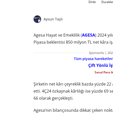
Dinle
Durakla
Aysun Taşlı
Agesa Hayat ve Emeklilik (
AGESA
) 2024 yı
Piyasa beklentisi 850 milyon TL net kâra iş
Sponsorlu | 202
Tüm piyasa hareketlerin
Çift Yönlü İ
Sanal Para i
Şirketin net kârı çeyreklik bazda yüzde 22 a
etti. 4Ç24 özkaynak kârlılığı ise yüzde 69 
66 olarak gerçekleşti.
Agesa’nın bilançosunda dikkat çeken noktal