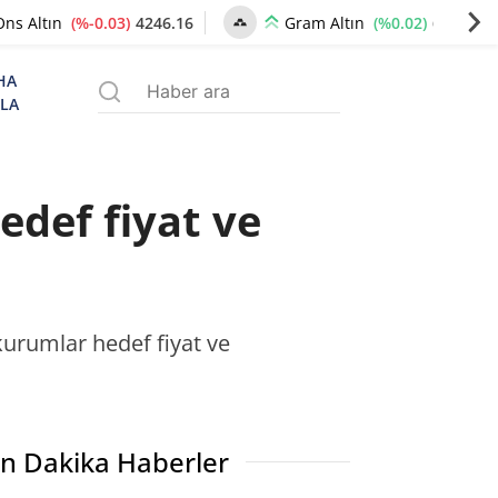
(%-0.03)
4246.16
(%0.02)
6497.68
Ons Altın
Gram Altın
HA
ZLA
edef fiyat ve
 kurumlar hedef fiyat ve
n Dakika Haberler