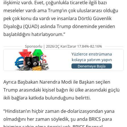
ilişkimiz vardı. Evet, çoğunlukla ticaretle ilgili bazı
meseleler vardı ama Trump’ın çok uluslararası olduğu
pek çok konu da vardı ve insanlara Dörtlü Güvenlik
Diyaloğu (QUAD) aslında Trump döneminde yeniden
başlatıldığını hatırlatıyorum.”
Sponsorlu | 2026/2Ç Kar/Zarar 17.84%-82.16%
Yüzlerce enstrümana
kolayca yatırım yapın
Denemeye Başla
Ayrıca Başbakan Narendra Modi ile Başkan seçilen
Trump arasındaki kişisel bağın iki ülke arasındaki güçlü
ikili bağlara katkıda bulunduğunu belirtti.
“Hindistan’ın hiçbir zaman de-dolarizasyondan yana
olmadığını her zaman söyledik, şu anda BRICS para
birimine sahip olma önerisi yok. BRICS finansal