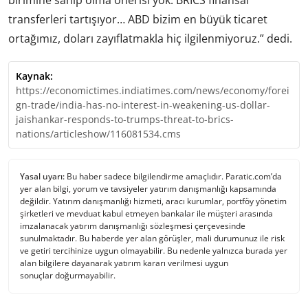
transferleri tartışıyor… ABD bizim en büyük ticaret
ortağımız, doları zayıflatmakla hiç ilgilenmiyoruz.” dedi.
Kaynak:
https://economictimes.indiatimes.com/news/economy/forei
gn-trade/india-has-no-interest-in-weakening-us-dollar-
jaishankar-responds-to-trumps-threat-to-brics-
nations/articleshow/116081534.cms
Yasal uyarı:
Bu haber sadece bilgilendirme amaçlıdır. Paratic.com’da
yer alan bilgi, yorum ve tavsiyeler yatırım danışmanlığı kapsamında
değildir. Yatırım danışmanlığı hizmeti, aracı kurumlar, portföy yönetim
şirketleri ve mevduat kabul etmeyen bankalar ile müşteri arasında
imzalanacak yatırım danışmanlığı sözleşmesi çerçevesinde
sunulmaktadır. Bu haberde yer alan görüşler, mali durumunuz ile risk
ve getiri tercihinize uygun olmayabilir. Bu nedenle yalnızca burada yer
alan bilgilere dayanarak yatırım kararı verilmesi uygun
sonuçlar doğurmayabilir.