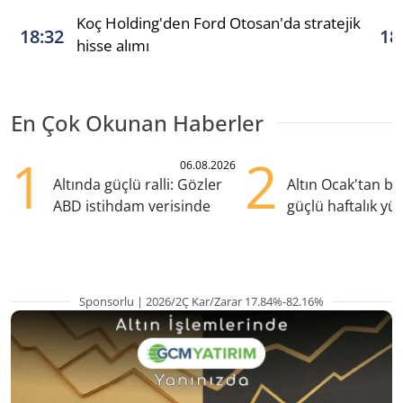
Koç Holding'den Ford Otosan'da stratejik
18:32
18
hisse alımı
En Çok Okunan Haberler
1
2
06.08.2026
Altında güçlü ralli: Gözler
Altın Ocak'tan b
ABD istihdam verisinde
güçlü haftalık yük
hazırlanıyor
Sponsorlu | 2026/2Ç Kar/Zarar 17.84%-82.16%