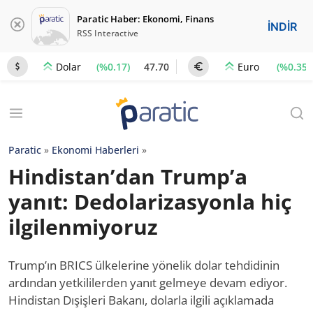
Paratic Haber: Ekonomi, Finans
İNDİR
RSS Interactive
(%0.17)
47.70
(%0.35)
Dolar
Euro
Paratic
»
Ekonomi Haberleri
»
Hindistan’dan Trump’a
yanıt: Dedolarizasyonla hiç
ilgilenmiyoruz
Trump’ın BRICS ülkelerine yönelik dolar tehdidinin
ardından yetkililerden yanıt gelmeye devam ediyor.
Hindistan Dışişleri Bakanı, dolarla ilgili açıklamada