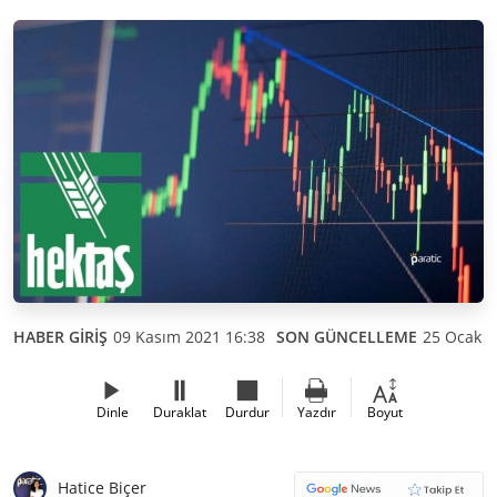
HABER GİRİŞ
09 Kasım 2021 16:38
SON GÜNCELLEME
25 Ocak 2
Dinle
Duraklat
Durdur
Yazdır
Boyut
Hatice Biçer