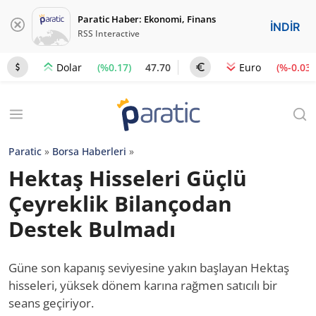
Paratic Haber: Ekonomi, Finans
İNDİR
RSS Interactive
(%0.17)
47.70
(%-0.03)
Dolar
Euro
Paratic
»
Borsa Haberleri
»
Hektaş Hisseleri Güçlü
Çeyreklik Bilançodan
Destek Bulmadı
Güne son kapanış seviyesine yakın başlayan Hektaş
hisseleri, yüksek dönem karına rağmen satıcılı bir
seans geçiriyor.