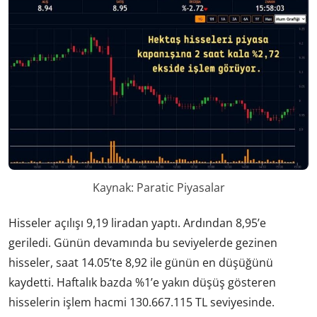
Kaynak: Paratic Piyasalar
Hisseler açılışı 9,19 liradan yaptı. Ardından 8,95’e
geriledi. Günün devamında bu seviyelerde gezinen
hisseler, saat 14.05’te 8,92 ile günün en düşüğünü
kaydetti. Haftalık bazda %1’e yakın düşüş gösteren
hisselerin işlem hacmi 130.667.115 TL seviyesinde.