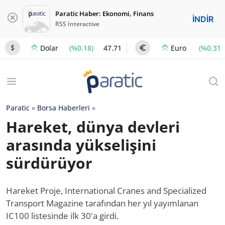
Paratic Haber: Ekonomi, Finans
İNDİR
RSS Interactive
(%0.18)
47.71
(%0.31)
Dolar
Euro
Paratic
»
Borsa Haberleri
»
Hareket, dünya devleri
arasında yükselişini
sürdürüyor
Hareket Proje, International Cranes and Specialized
Transport Magazine tarafından her yıl yayımlanan
IC100 listesinde ilk 30'a girdi.