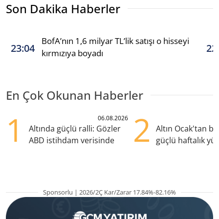
Son Dakika Haberler
BofA’nın 1,6 milyar TL’lik satışı o hisseyi
23:04
22
kırmızıya boyadı
En Çok Okunan Haberler
1
2
06.08.2026
Altında güçlü ralli: Gözler
Altın Ocak'tan b
ABD istihdam verisinde
güçlü haftalık yük
hazırlanıyor
Sponsorlu | 2026/2Ç Kar/Zarar 17.84%-82.16%