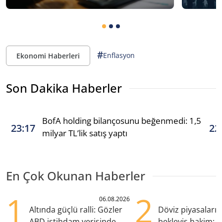
#
Enflasyon
Ekonomi Haberleri
Son Dakika Haberler
BofA holding bilançosunu beğenmedi: 1,5
23:17
22
milyar TL’lik satış yaptı
En Çok Okunan Haberler
1
2
06.08.2026
Altında güçlü ralli: Gözler
Döviz piyasaları
ABD istihdam verisinde
bekleyiş hakim: Y