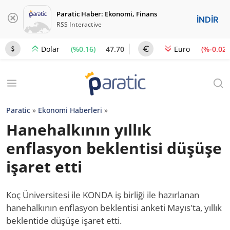
Paratic Haber: Ekonomi, Finans
İNDİR
RSS Interactive
(%0.16)
47.70
(%-0.02)
Dolar
Euro
Paratic
»
Ekonomi Haberleri
»
Hanehalkının yıllık
enflasyon beklentisi düşüşe
işaret etti
Koç Üniversitesi ile KONDA iş birliği ile hazırlanan
hanehalkının enflasyon beklentisi anketi Mayıs'ta, yıllık
beklentide düşüşe işaret etti.