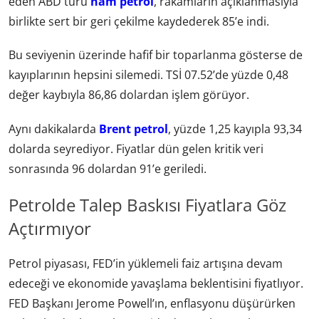
eden ABD türü
ham petrol
, rakamların açıklanmasıyla
birlikte sert bir geri çekilme kaydederek 85’e indi.
Bu seviyenin üzerinde hafif bir toparlanma gösterse de
kayıplarının hepsini silemedi. TSİ 07.52’de yüzde 0,48
değer kaybıyla 86,86 dolardan işlem görüyor.
Aynı dakikalarda
Brent petrol
, yüzde 1,25 kayıpla 93,34
dolarda seyrediyor. Fiyatlar dün gelen kritik veri
sonrasında 96 dolardan 91’e geriledi.
Petrolde Talep Baskısı Fiyatlara Göz
Açtırmıyor
Petrol piyasası, FED’in yüklemeli faiz artışına devam
edeceği ve ekonomide yavaşlama beklentisini fiyatlıyor.
FED Başkanı Jerome Powell’ın, enflasyonu düşürürken