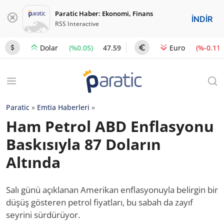
Paratic Haber: Ekonomi, Finans
İNDİR
RSS Interactive
(%0.05)
47.59
(%-0.11)
Dolar
Euro
Paratic
»
Emtia Haberleri
»
Ham Petrol ABD Enflasyonu
Baskısıyla 87 Doların
Altında
Salı günü açıklanan Amerikan enflasyonuyla belirgin bir
düşüş gösteren petrol fiyatları, bu sabah da zayıf
seyrini sürdürüyor.