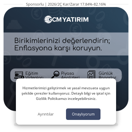
Sponsorlu | 2026/2Ç Kar/Zarar 17.84%-82.16%
Hizmetlerimizi geliştirmek ve yasal mevzuata uygun
şekilde çerezler kullanıyoruz. Detaylı bilgi ve iptal için
Gizlilik Politikamızı inceleyebilirsiniz.
Ayrıntılar
Onaylıyorum