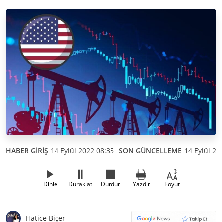
HABER GİRİŞ
14 Eylül 2022 08:35
SON GÜNCELLEME
14 Eylül 20
Dinle
Duraklat
Durdur
Yazdır
Boyut
Hatice Biçer