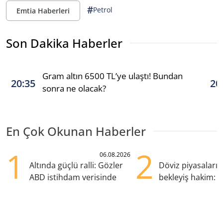
#
Petrol
Emtia Haberleri
Son Dakika Haberler
Gram altın 6500 TL’ye ulaştı! Bundan
20:35
20
sonra ne olacak?
En Çok Okunan Haberler
1
2
06.08.2026
Altında güçlü ralli: Gözler
Döviz piyasaları
ABD istihdam verisinde
bekleyiş hakim: Y
pozisyondan kaçı