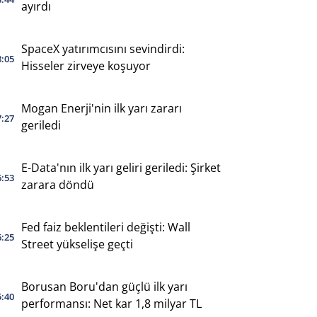
ayırdı
SpaceX yatırımcısını sevindirdi:
8:05
Hisseler zirveye koşuyor
Mogan Enerji'nin ilk yarı zararı
7:27
geriledi
E-Data'nın ilk yarı geliri geriledi: Şirket
6:53
zarara döndü
Fed faiz beklentileri değişti: Wall
6:25
Street yükselişe geçti
Borusan Boru'dan güçlü ilk yarı
5:40
performansı: Net kar 1,8 milyar TL