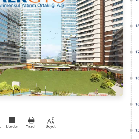
1
1
1
1
t
Durdur
Yazdır
Boyut
1