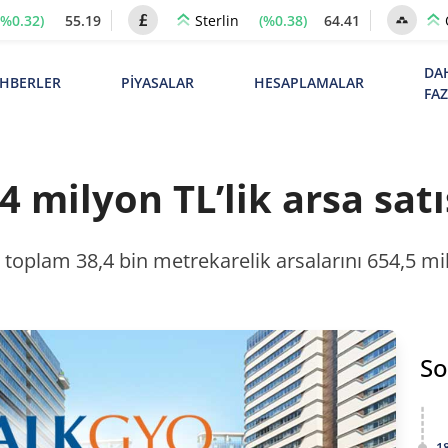
(%0.32)
55.19
(%0.38)
64.41
Sterlin
DA
HBERLER
PİYASALAR
HESAPLAMALAR
FA
 milyon TL’lik arsa satı
toplam 38,4 bin metrekarelik arsalarını 654,5 mil
So
1