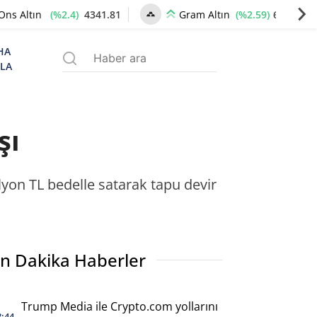
(%2.4)
4341.81
(%2.59)
6660.55
Ons Altın
Gram Altın
HA
ZLA
şı
yon TL bedelle satarak tapu devir
n Dakika Haberler
Trump Media ile Crypto.com yollarını
8:44