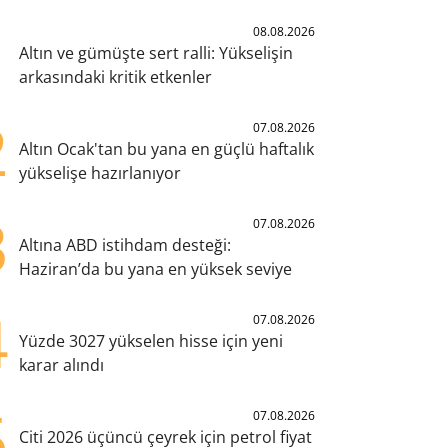
1
08.08.2026
Altın ve gümüşte sert ralli: Yükselişin
arkasındaki kritik etkenler
2
07.08.2026
Altın Ocak'tan bu yana en güçlü haftalık
yükselişe hazırlanıyor
3
07.08.2026
Altına ABD istihdam desteği:
Haziran’da bu yana en yüksek seviye
4
07.08.2026
Yüzde 3027 yükselen hisse için yeni
karar alındı
5
07.08.2026
Citi 2026 üçüncü çeyrek için petrol fiyat