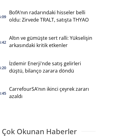
BofA’nın radarındaki hisseler belli
5:09
oldu: Zirvede TRALT, satışta THYAO
Altın ve gümüşte sert ralli: Yükselişin
4:42
arkasındaki kritik etkenler
İzdemir Enerji'nde satış gelirleri
4:20
düştü, bilanço zarara döndü
CarrefourSA’nın ikinci çeyrek zararı
3:45
azaldı
 Çok Okunan Haberler