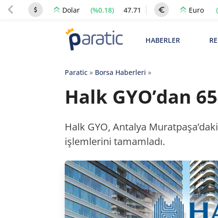
(%0.18)
47.71
Dolar
Euro
HABERLER
RE
Paratic
»
Borsa Haberleri
»
Halk GYO’dan 654
Halk GYO, Antalya Muratpaşa’daki 
işlemlerini tamamladı.