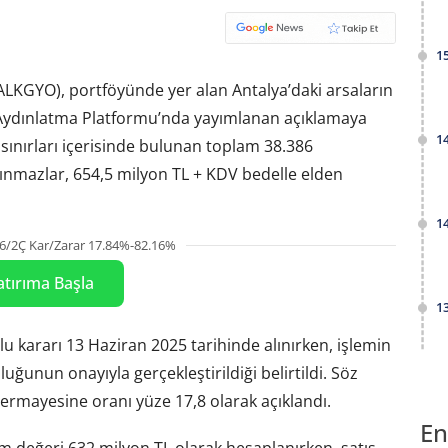
1
HALKGYO), portföyünde yer alan Antalya’daki arsaların
Aydınlatma Platformu’nda yayımlanan açıklamaya
1
sınırları içerisinde bulunan toplam 38.386
aşınmazlar, 654,5 milyon TL + KDV bedelle elden
1
6/2Ç Kar/Zarar 17.84%-82.16%
atırıma Başla
1
u kararı 13 Haziran 2025 tarihinde alınırken, işlemin
ğunun onayıyla gerçekleştirildiği belirtildi. Söz
ermayesine oranı yüze 17,8 olarak açıklandı.
En
 değeri 632 milyon TL olarak hesaplanırken, satış