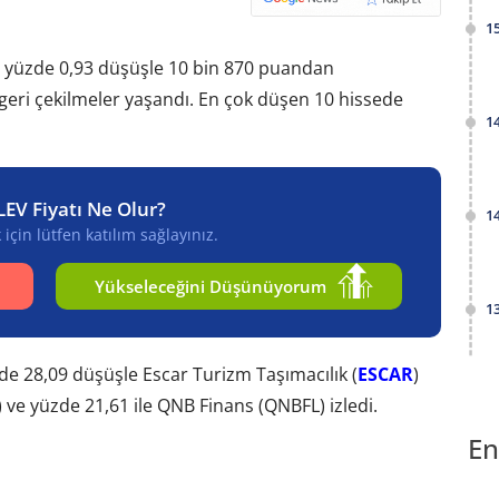
1
ı yüzde 0,93 düşüşle 10 bin 870 puandan
eri çekilmeler yaşandı. En çok düşen 10 hissede
1
LEV Fiyatı Ne Olur?
1
için lütfen katılım sağlayınız.
Yükseleceğini Düşünüyorum
1
de 28,09 düşüşle Escar Turizm Taşımacılık (
ESCAR
)
 ve yüzde 21,61 ile QNB Finans (QNBFL) izledi.
En