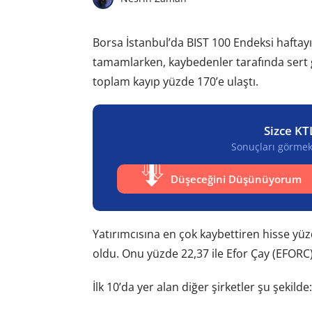
Borsa İstanbul’da BIST 100 Endeksi haftay
tamamlarken, kaybedenler tarafında sert g
toplam kayıp yüzde 170’e ulaştı.
Sizce KT
Sonuçları görmek 
Düşeceğini Düşünüyorum
Yatırımcısına en çok kaybettiren hisse yüz
oldu. Onu yüzde 22,37 ile Efor Çay (EFORC)
İlk 10’da yer alan diğer şirketler şu şekilde: