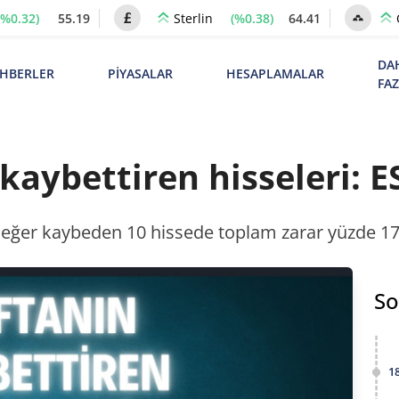
(%0.32)
55.19
(%0.38)
64.41
Sterlin
DA
HBERLER
PİYASALAR
HESAPLAMALAR
FA
kaybettiren hisseleri: E
eğer kaybeden 10 hissede toplam zarar yüzde 170
So
1