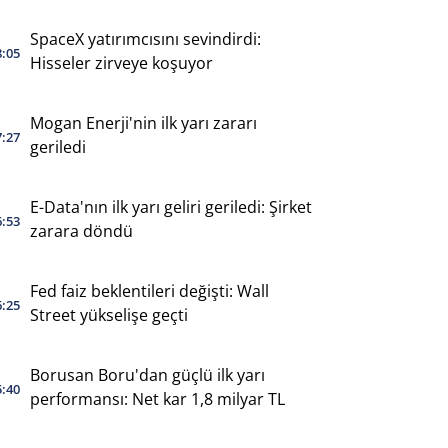
SpaceX yatırımcısını sevindirdi:
8:05
Hisseler zirveye koşuyor
Mogan Enerji'nin ilk yarı zararı
7:27
geriledi
E-Data'nın ilk yarı geliri geriledi: Şirket
6:53
zarara döndü
Fed faiz beklentileri değişti: Wall
6:25
Street yükselişe geçti
Borusan Boru'dan güçlü ilk yarı
5:40
performansı: Net kar 1,8 milyar TL