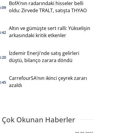
BofA’nın radarındaki hisseler belli
5:09
oldu: Zirvede TRALT, satışta THYAO
Altın ve gümüşte sert ralli: Yükselişin
4:42
arkasındaki kritik etkenler
İzdemir Enerji'nde satış gelirleri
4:20
düştü, bilanço zarara döndü
CarrefourSA’nın ikinci çeyrek zararı
3:45
azaldı
 Çok Okunan Haberler