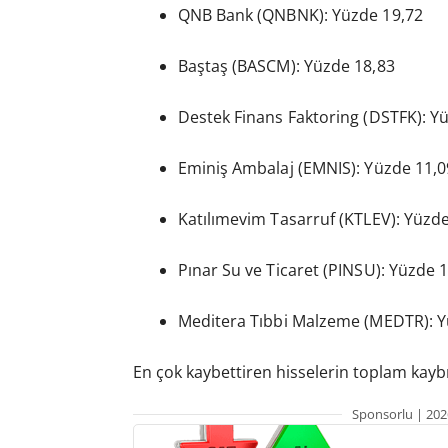
QNB Bank (QNBNK): Yüzde 19,72
Baştaş (BASCM): Yüzde 18,83
Destek Finans Faktoring (DSTFK): Y
Eminiş Ambalaj (EMNIS): Yüzde 11,0
Katılımevim Tasarruf (KTLEV): Yüzd
Pınar Su ve Ticaret (PINSU): Yüzde 
Meditera Tıbbi Malzeme (MEDTR): Y
En çok kaybettiren hisselerin toplam kaybı
Sponsorlu | 202