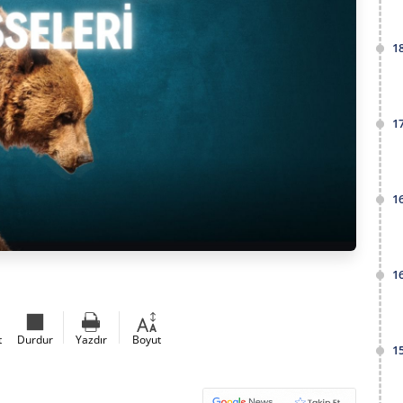
1
1
1
1
t
Durdur
Yazdır
Boyut
1