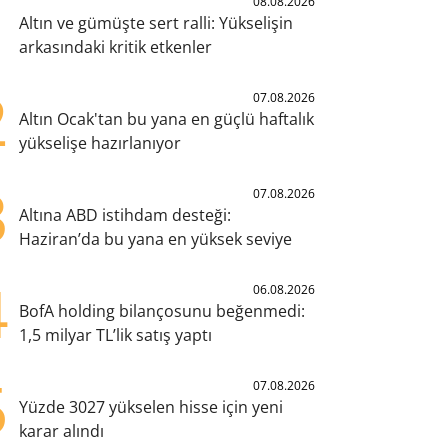
1
08.08.2026
Altın ve gümüşte sert ralli: Yükselişin
arkasındaki kritik etkenler
2
07.08.2026
Altın Ocak'tan bu yana en güçlü haftalık
yükselişe hazırlanıyor
3
07.08.2026
Altına ABD istihdam desteği:
Haziran’da bu yana en yüksek seviye
4
06.08.2026
BofA holding bilançosunu beğenmedi:
1,5 milyar TL’lik satış yaptı
5
07.08.2026
Yüzde 3027 yükselen hisse için yeni
karar alındı