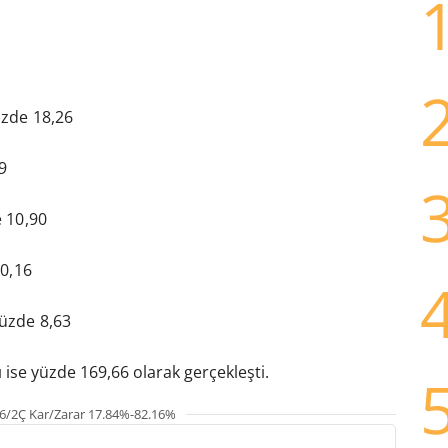
üzde 18,26
9
e 10,90
10,16
üzde 8,63
 ise yüzde 169,66 olarak gerçekleşti.
6/2Ç Kar/Zarar 17.84%-82.16%