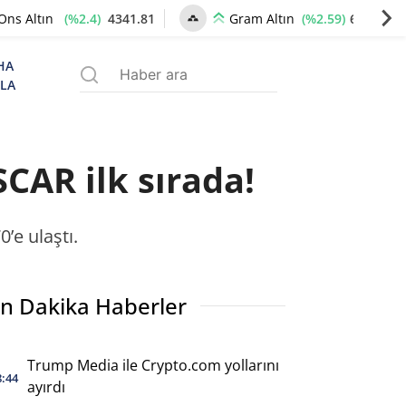
(%2.4)
4341.81
(%2.59)
6660.55
Ons Altın
Gram Altın
HA
ZLA
SCAR ilk sırada!
’e ulaştı.
n Dakika Haberler
Trump Media ile Crypto.com yollarını
8:44
ayırdı