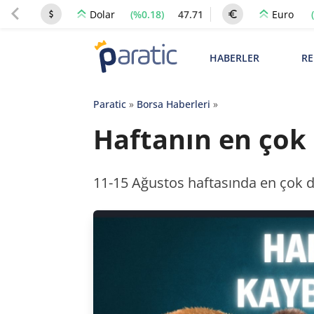
(%0.18)
47.71
Dolar
Euro
HABERLER
RE
Paratic
»
Borsa Haberleri
»
Haftanın en çok 
11-15 Ağustos haftasında en çok d