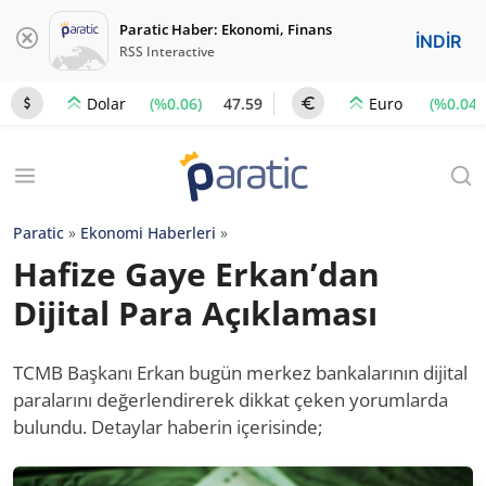
Paratic Haber: Ekonomi, Finans
İNDİR
RSS Interactive
(%0.06)
47.59
(%0.04)
Dolar
Euro
Paratic
»
Ekonomi Haberleri
»
Hafize Gaye Erkan’dan
Dijital Para Açıklaması
TCMB Başkanı Erkan bugün merkez bankalarının dijital
paralarını değerlendirerek dikkat çeken yorumlarda
bulundu. Detaylar haberin içerisinde;