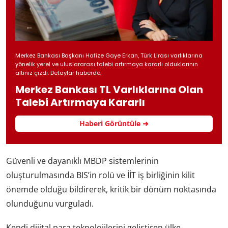
Merkez Bankası Başkanı Hafize Gaye Erkan, Türk Lirası varlıklarına
yönelik yerel ve uluslararası talebi artırmaya kararlı olduklarının
altınız çizdi. Detaylar haberde;
Merkez Bankası TL Varlıklarına Olan
Talebi Artırmaya Kararlı
Haberi Görüntüle ➜
Güvenli ve dayanıklı MBDP sistemlerinin
oluşturulmasında BIS’in rolü ve İİT iş birliğinin kilit
önemde olduğu bildirerek, kritik bir dönüm noktasında
olunduğunu vurguladı.
Kendi dijital para teknolojilerini geliştiren ülke