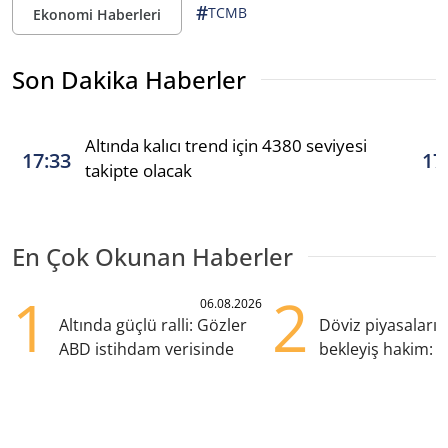
#
TCMB
Ekonomi Haberleri
Son Dakika Haberler
Altında kalıcı trend için 4380 seviyesi
17:33
17
takipte olacak
En Çok Okunan Haberler
1
2
06.08.2026
Altında güçlü ralli: Gözler
Döviz piyasaları
ABD istihdam verisinde
bekleyiş hakim: Y
pozisyondan kaçı