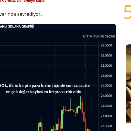
le Ücretsiz Denemeye Başla
ivarında seyrediyor.