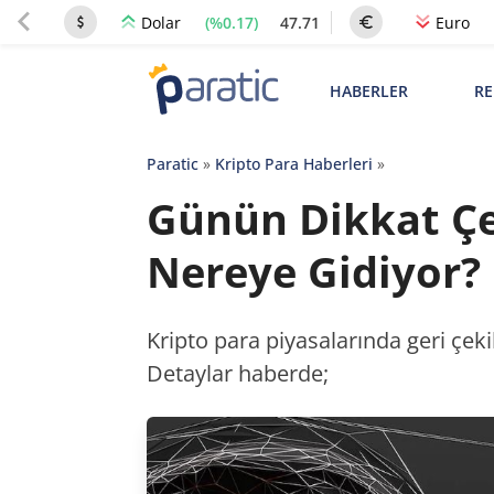
(%0.17)
47.71
Dolar
Euro
HABERLER
RE
Paratic
»
Kripto Para Haberleri
»
Günün Dikkat Çe
Nereye Gidiyor?
Kripto para piyasalarında geri çek
Detaylar haberde;