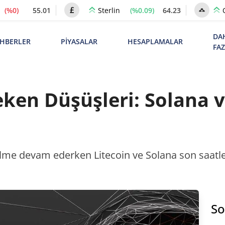
(%0)
55.01
(%0.09)
64.23
Sterlin
DA
HBERLER
PİYASALAR
HESAPLAMALAR
FA
ken Düşüşleri: Solana v
ilme devam ederken Litecoin ve Solana son saatler
So