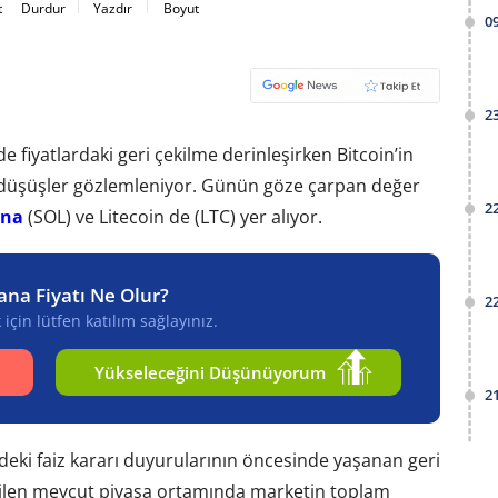
t
Durdur
Yazdır
Boyut
0
2
e fiyatlardaki geri çekilme derinleşirken Bitcoin’in
ci düşüşler gözlemleniyor. Günün göze çarpan değer
2
ana
(SOL) ve Litecoin de (LTC) yer alıyor.
lana Fiyatı Ne Olur?
2
için lütfen katılım sağlayınız.
Yükseleceğini Düşünüyorum
2
ki faiz kararı duyurularının öncesinde yaşanan geri
irilen mevcut piyasa ortamında marketin toplam