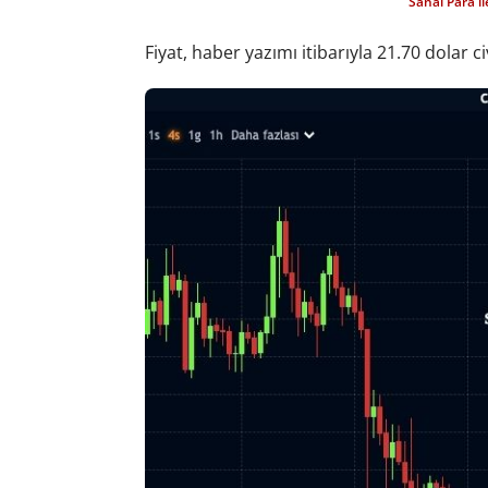
Sanal Para i
Fiyat, haber yazımı itibarıyla 21.70 dolar c