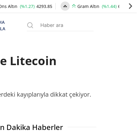
(%1.27)
4293.85
(%1.44)
6586.17
Ons Altın
Gram Altın
HA
ZLA
e Litecoin
deki kayıplarıyla dikkat çekiyor.
n Dakika Haberler