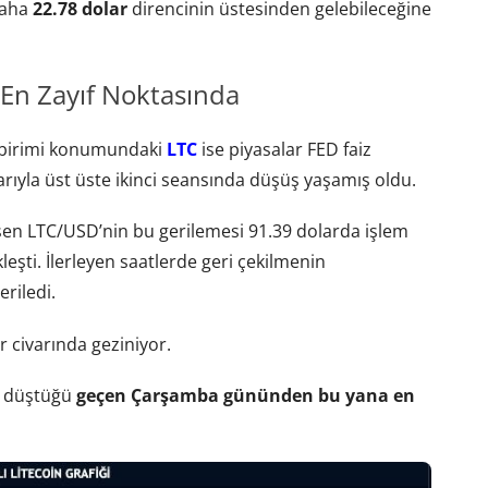
daha
22.78 dolar
direncinin üstesinden gelebileceğine
En Zayıf Noktasında
a birimi konumundaki
LTC
ise piyasalar FED faiz
arıyla üst üste ikinci seansında düşüş yaşamış oldu.
en LTC/USD’nin bu gerilemesi 91.39 dolarda işlem
şti. İlerleyen saatlerde geri çekilmenin
riledi.
ar civarında geziniyor.
ra düştüğü
geçen Çarşamba gününden bu yana en