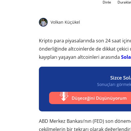
Dinle
Durakla
Volkan Küçükel
Kripto para piyasalarında son 24 saat içind
önderliğinde altcoinlerde de dikkat çeki
kayıpları yaşayan altcoinleri arasında
Sol
Sizce So
Sonuçları görmek 
Düşeceğini Düşünüyorum
ABD Merkez Bankası’nın (FED) son dönemde
çekilmelerin bir tekrarı olarak değerlend