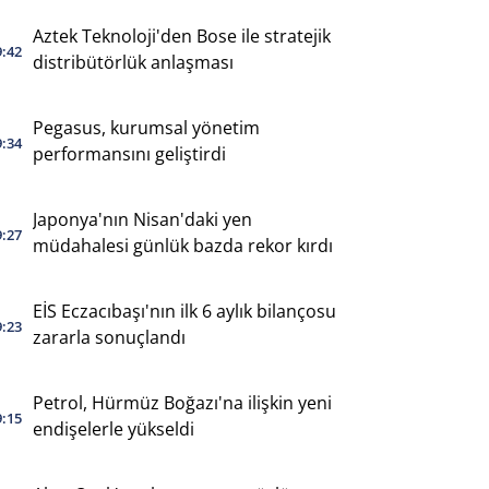
Aztek Teknoloji'den Bose ile stratejik
9:42
distribütörlük anlaşması
Pegasus, kurumsal yönetim
9:34
performansını geliştirdi
Japonya'nın Nisan'daki yen
9:27
müdahalesi günlük bazda rekor kırdı
EİS Eczacıbaşı'nın ilk 6 aylık bilançosu
9:23
zararla sonuçlandı
Petrol, Hürmüz Boğazı'na ilişkin yeni
9:15
endişelerle yükseldi