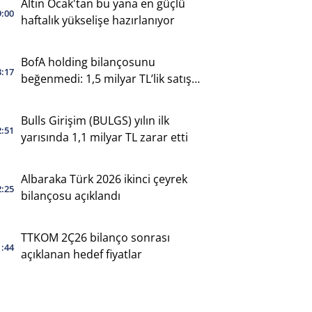
Altın Ocak'tan bu yana en güçlü
9:00
haftalık yükselişe hazırlanıyor
BofA holding bilançosunu
3:17
beğenmedi: 1,5 milyar TL’lik satış
yaptı
Bulls Girişim (BULGS) yılın ilk
2:51
yarısında 1,1 milyar TL zarar etti
Albaraka Türk 2026 ikinci çeyrek
2:25
bilançosu açıklandı
TTKOM 2Ç26 bilanço sonrası
1:44
açıklanan hedef fiyatlar