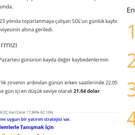
rumda.
En
023 yılında toparlanmaya çalışan SOL’un günlük kaybı
viyesinin altına geriledi.
rmızı
Pazartesi gününün kayda değer kaybedenlerinin
lık zirvenin ardından günün erken saatlerinde 22.05
ise gün içi en düşük seviye olarak
21.64 dolar
6/2Ç Kar/Zarar 17.84%-82.16%
e uygun bir yatırım stratejisi var.
şlemlerle Tanışmak İçin