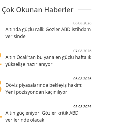
 Çok Okunan Haberler
1
06.08.2026
Altında güçlü ralli: Gözler ABD istihdam
verisinde
2
07.08.2026
Altın Ocak'tan bu yana en güçlü haftalık
yükselişe hazırlanıyor
3
06.08.2026
Döviz piyasalarında bekleyiş hakim:
Yeni pozisyondan kaçınılıyor
4
05.08.2026
Altın güçleniyor: Gözler kritik ABD
verilerinde olacak