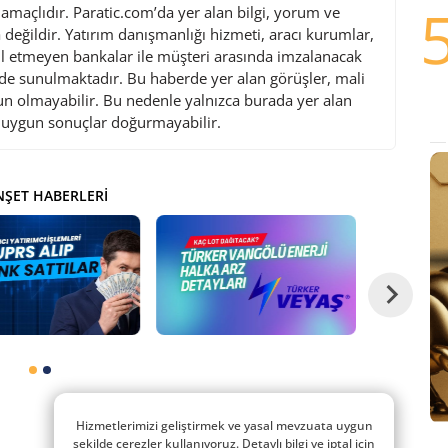
maçlıdır. Paratic.com’da yer alan bilgi, yorum ve
değildir. Yatırım danışmanlığı hizmeti, aracı kurumlar,
l etmeyen bankalar ile müşteri arasında imzalanacak
de sunulmaktadır. Bu haberde yer alan görüşler, mali
gun olmayabilir. Bu nedenle yalnızca burada yer alan
i uygun sonuçlar doğurmayabilir.
ŞET HABERLERI
Hizmetlerimizi geliştirmek ve yasal mevzuata uygun
şekilde çerezler kullanıyoruz. Detaylı bilgi ve iptal için