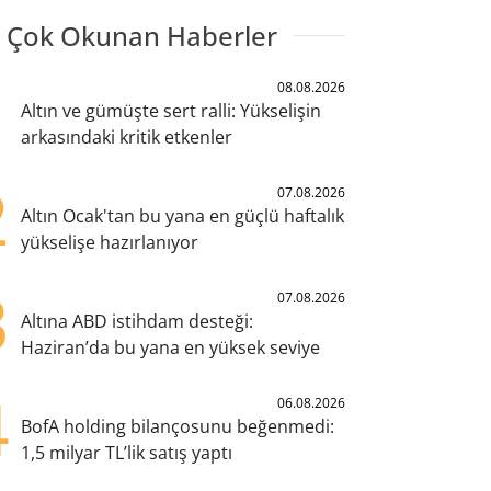
 Çok Okunan Haberler
1
08.08.2026
Altın ve gümüşte sert ralli: Yükselişin
arkasındaki kritik etkenler
2
07.08.2026
Altın Ocak'tan bu yana en güçlü haftalık
yükselişe hazırlanıyor
3
07.08.2026
Altına ABD istihdam desteği:
Haziran’da bu yana en yüksek seviye
4
06.08.2026
BofA holding bilançosunu beğenmedi:
1,5 milyar TL’lik satış yaptı