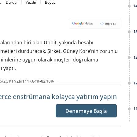
t
Durdur
Yazdır
Boyut
1
1
larından biri olan Upbit, yakında hesabı
izmetleri durduracak. Şirket, Güney Kore’nin zorunlu
1
nimlerine uygun olarak müşteri doğrulama
u yaptı.
6/2Ç Kar/Zarar 17.84%-82.16%
1
erce enstrümana
kolayca yatırım yapın
1
Denemeye Başla