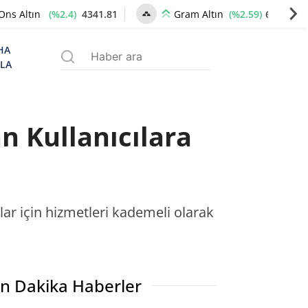
(%2.4)
4341.81
(%2.59)
6660.55
Ons Altın
Gram Altın
HA
ZLA
 Kullanıcılara
ar için hizmetleri kademeli olarak
n Dakika Haberler