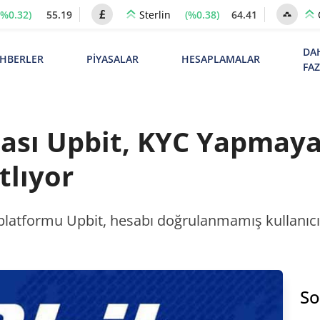
(%0.32)
55.19
(%0.38)
64.41
Sterlin
DA
HBERLER
PİYASALAR
HESAPLAMALAR
FA
ası Upbit, KYC Yapmayan
tlıyor
platformu Upbit, hesabı doğrulanmamış kullanıcıl
So