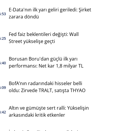
E-Data'nın ilk yarı geliri geriledi: Şirket
6:53
zarara döndü
Fed faiz beklentileri değişti: Wall
6:25
Street yükselişe geçti
Borusan Boru'dan güçlü ilk yarı
5:40
performansı: Net kar 1,8 milyar TL
BofA’nın radarındaki hisseler belli
5:09
oldu: Zirvede TRALT, satışta THYAO
Altın ve gümüşte sert ralli: Yükselişin
4:42
arkasındaki kritik etkenler