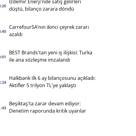
İzdemir Enerji'nde satış gelirleri
4:20
düştü, bilanço zarara döndü
CarrefourSA’nın ikinci çeyrek zararı
3:45
azaldı
BEST Brands'tan yeni iş ilişkisi: Turka
3:01
ile ana sözleşme imzalandı
Halkbank ilk 6 ay bilançosunu açıkladı:
2:24
Aktifler 5 trilyon TL'ye yaklaştı
Beşiktaş'ta zarar devam ediyor:
1:43
Denetim raporunda kritik uyarılar