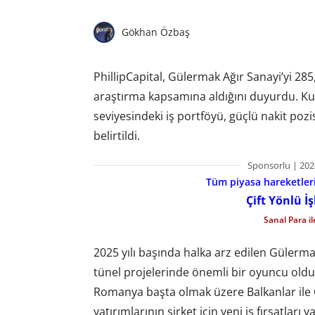
Gökhan Özbaş
PhillipCapital, Gülermak Ağır Sanayi’yi 285,
araştırma kapsamına aldığını duyurdu. Ku
seviyesindeki iş portföyü, güçlü nakit poz
belirtildi.
Sponsorlu | 202
Tüm piyasa hareketlerin
Çift Yönlü İ
Sanal Para i
2025 yılı başında halka arz edilen Gülermak
tünel projelerinde önemli bir oyuncu olduğ
Romanya başta olmak üzere Balkanlar ile 
yatırımlarının şirket için yeni iş fırsatları y