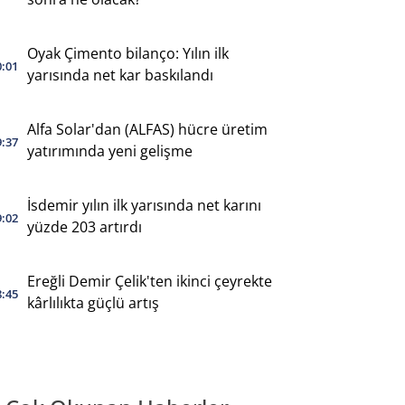
Oyak Çimento bilanço: Yılın ilk
0:01
yarısında net kar baskılandı
Alfa Solar'dan (ALFAS) hücre üretim
9:37
yatırımında yeni gelişme
İsdemir yılın ilk yarısında net karını
9:02
yüzde 203 artırdı
Ereğli Demir Çelik'ten ikinci çeyrekte
8:45
kârlılıkta güçlü artış