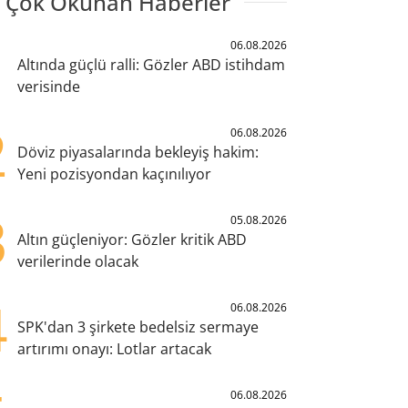
 Çok Okunan Haberler
1
06.08.2026
Altında güçlü ralli: Gözler ABD istihdam
verisinde
2
06.08.2026
Döviz piyasalarında bekleyiş hakim:
Yeni pozisyondan kaçınılıyor
3
05.08.2026
Altın güçleniyor: Gözler kritik ABD
verilerinde olacak
4
06.08.2026
SPK'dan 3 şirkete bedelsiz sermaye
artırımı onayı: Lotlar artacak
06.08.2026