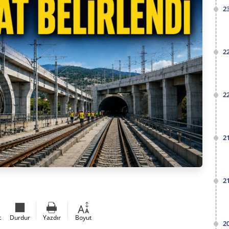
2
2
2
2
2
t
Durdur
Yazdır
Boyut
2