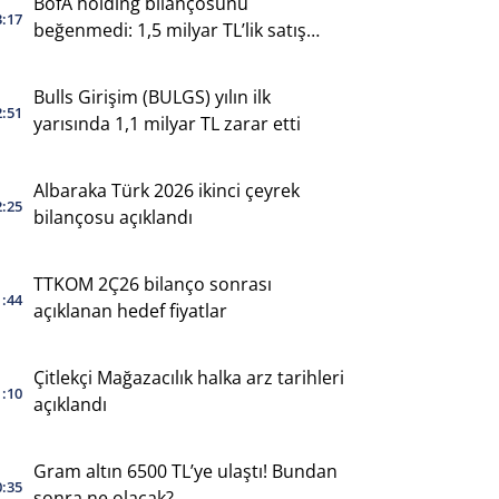
BofA holding bilançosunu
3:17
beğenmedi: 1,5 milyar TL’lik satış
yaptı
Bulls Girişim (BULGS) yılın ilk
2:51
yarısında 1,1 milyar TL zarar etti
Albaraka Türk 2026 ikinci çeyrek
2:25
bilançosu açıklandı
TTKOM 2Ç26 bilanço sonrası
1:44
açıklanan hedef fiyatlar
Çitlekçi Mağazacılık halka arz tarihleri
1:10
açıklandı
Gram altın 6500 TL’ye ulaştı! Bundan
0:35
sonra ne olacak?