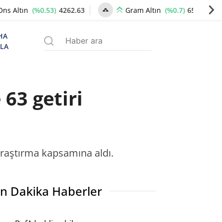
(%0.53)
4262.63
(%0.7)
6537.74
Ons Altın
Gram Altın
HA
ZLA
63 getiri
 araştırma kapsamına aldı.
n Dakika Haberler