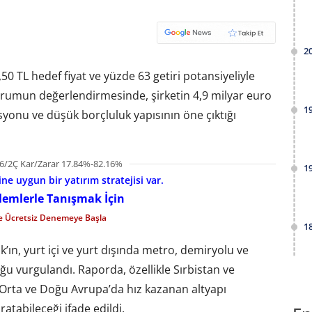
2
50 TL hedef fiyat ve yüzde 63 getiri potansiyeliyle
rumun değerlendirmesinde, şirketin 4,9 milyar euro
1
isyonu ve düşük borçluluk yapısının öne çıktığı
6/2Ç Kar/Zarar 17.84%-82.16%
1
e uygun bir yatırım stratejisi var.
şlemlerle Tanışmak İçin
le Ücretsiz Denemeye Başla
1
’ın, yurt içi ve yurt dışında metro, demiryolu ve
u vurgulandı. Raporda, özellikle Sırbistan ve
Orta ve Doğu Avrupa’da hız kazanan altyapı
aratabileceği ifade edildi.