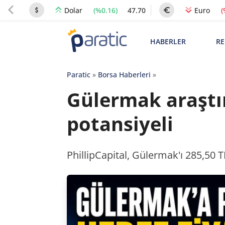
(%0.16)
47.70
(
Dolar
Euro
HABERLER
RE
Paratic
»
Borsa Haberleri
»
Gülermak araştı
potansiyeli
PhillipCapital, Gülermak'ı 285,50 