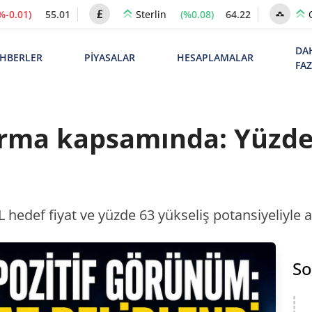
%-0.01)
55.01
(%0.08)
64.22
Sterlin
DA
HBERLER
PİYASALAR
HESAPLAMALAR
FA
rma kapsamında: Yüzde 
TL hedef fiyat ve yüzde 63 yükseliş potansiyeliyle
So