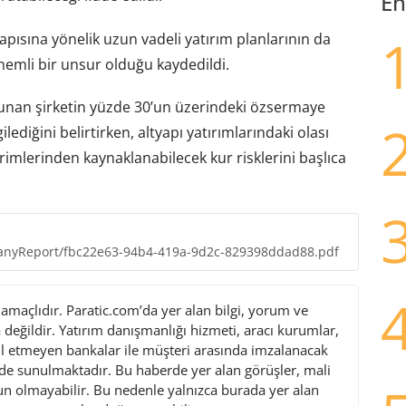
En
apısına yönelik uzun vadeli yatırım planlarının da
nemli bir unsur olduğu kaydedildi.
lunan şirketin yüzde 30’un üzerindeki özsermaye
lediğini belirtirken, altyapı yatırımlarındaki olası
imlerinden kaynaklanabilecek kur risklerini başlıca
mpanyReport/fbc22e63-94b4-419a-9d2c-829398ddad88.pdf
maçlıdır. Paratic.com’da yer alan bilgi, yorum ve
değildir. Yatırım danışmanlığı hizmeti, aracı kurumlar,
l etmeyen bankalar ile müşteri arasında imzalanacak
de sunulmaktadır. Bu haberde yer alan görüşler, mali
gun olmayabilir. Bu nedenle yalnızca burada yer alan