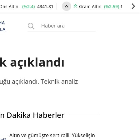
(%2.4)
4341.81
(%2.59)
6660.55
Ons Altın
Gram Altın
HA
ZLA
k açıklandı
uğu açıklandı. Teknik analiz
n Dakika Haberler
Altın ve gümüşte sert ralli: Yükselişin
4:42