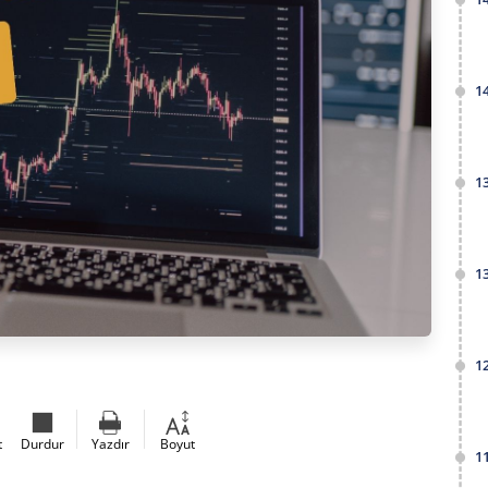
1
1
1
1
t
Durdur
Yazdır
Boyut
1