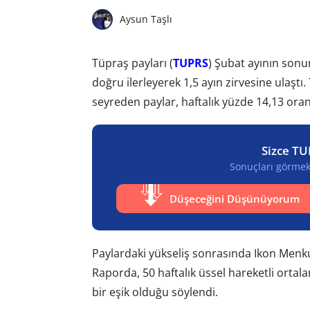
Aysun Taşlı
Tüpraş payları (
TUPRS
) Şubat ayının sonu
doğru ilerleyerek 1,5 ayın zirvesine ulaştı.
seyreden paylar, haftalık yüzde 14,13 oran
Sizce TU
Sonuçları görmek 
Düşeceğini Düşünüyorum
Paylardaki yükseliş sonrasında Ikon Menku
Raporda, 50 haftalık üssel hareketli ortal
bir eşik olduğu söylendi.