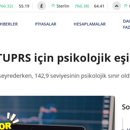
(%0.32)
55.19
(%0.38)
64.41
Sterlin
DA
HBERLER
PİYASALAR
HESAPLAMALAR
FA
UPRS için psikolojik eşi
seyrederken, 142,9 seviyesinin psikolojik sınır old
So
1