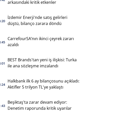
arkasındaki kritik etkenler
İzdemir Enerji'nde satış gelirleri
4:20
düştü, bilanço zarara döndü
CarrefourSA’nın ikinci çeyrek zararı
3:45
azaldı
BEST Brands'tan yeni iş ilişkisi: Turka
3:01
ile ana sözleşme imzalandı
Halkbank ilk 6 ay bilançosunu açıkladı:
2:24
Aktifler 5 trilyon TL'ye yaklaştı
Beşiktaş'ta zarar devam ediyor:
1:43
Denetim raporunda kritik uyarılar