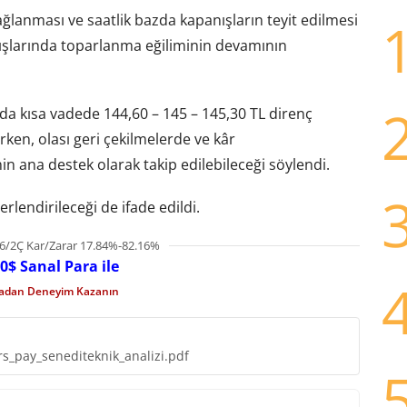
sağlanması ve saatlik bazda kapanışların teyit edilmesi
şlarında toparlanma eğiliminin devamının
a kısa vadede 144,60 – 145 – 145,30 TL direnç
lirken, olası geri çekilmelerde ve kâr
in ana destek olarak takip edilebileceği söylendi.
rlendirileceği de ifade edildi.
6/2Ç Kar/Zarar 17.84%-82.16%
0$ Sanal Para ile
madan Deneyim Kazanın
s_pay_senediteknik_analizi.pdf