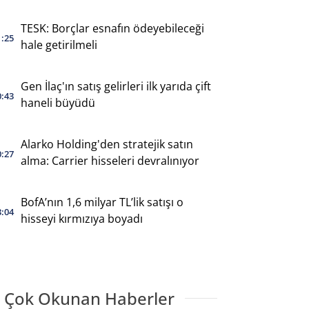
TESK: Borçlar esnafın ödeyebileceği
1:25
hale getirilmeli
Gen İlaç'ın satış gelirleri ilk yarıda çift
0:43
haneli büyüdü
Alarko Holding'den stratejik satın
0:27
alma: Carrier hisseleri devralınıyor
BofA’nın 1,6 milyar TL’lik satışı o
3:04
hisseyi kırmızıya boyadı
 Çok Okunan Haberler