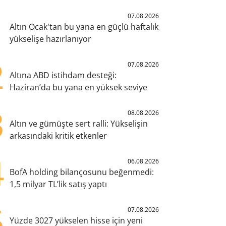
1
07.08.2026
Altın Ocak'tan bu yana en güçlü haftalık
yükselişe hazırlanıyor
2
07.08.2026
Altına ABD istihdam desteği:
Haziran’da bu yana en yüksek seviye
3
08.08.2026
Altın ve gümüşte sert ralli: Yükselişin
arkasındaki kritik etkenler
4
06.08.2026
BofA holding bilançosunu beğenmedi:
1,5 milyar TL’lik satış yaptı
5
07.08.2026
Yüzde 3027 yükselen hisse için yeni