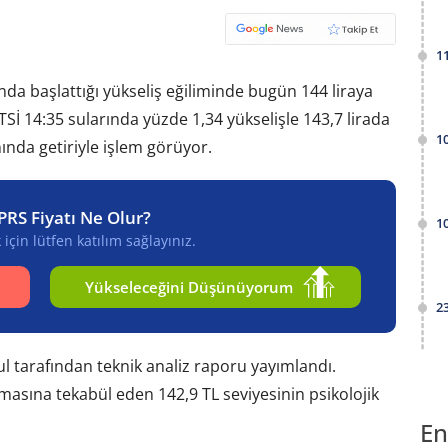
1
nda başlattığı yükseliş eğiliminde bugün 144 liraya
 TSİ 14:35 sularında yüzde 1,34 yükselişle 143,7 lirada
1
ında getiriyle işlem görüyor.
PRS Fiyatı Ne Olur?
1
için lütfen katılım sağlayınız.
Yükseleceğini Düşünüyorum
2
l tarafından teknik analiz raporu yayımlandı.
amasına tekabül eden 142,9 TL seviyesinin psikolojik
En