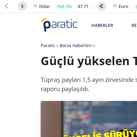
(%0.18)
47.71
Dolar
Euro
HABERLER
RE
Paratic
»
Borsa Haberleri
»
Güçlü yükselen T
Tüpraş payları 1,5 ayın zirvesinde 
raporu paylaşıldı.