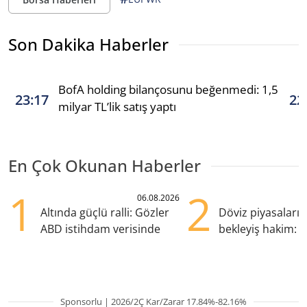
Son Dakika Haberler
BofA holding bilançosunu beğenmedi: 1,5
23:17
22
milyar TL’lik satış yaptı
En Çok Okunan Haberler
1
2
06.08.2026
Altında güçlü ralli: Gözler
Döviz piyasaları
ABD istihdam verisinde
bekleyiş hakim: Y
pozisyondan kaçı
Sponsorlu | 2026/2Ç Kar/Zarar 17.84%-82.16%