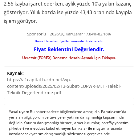
2,56 kayba işaret ederken, aylık yüzde 10’a yakın kazanç
gösteriyor. Yıllık bazda ise yüzde 43,43 oranında kayıpla
işlem görüyor.
Sponsorlu | 2026/2Ç Kar/Zarar 17.84%-82.16%
Borsa Haberleri fiyatlar üzerinde direkt etkili.
Fiyat Beklentini Değerlendir.
Ücretsiz (FOREX) Deneme Hesabı Açmak İçin Tıklayın.
Kaynak:
https://a1capital.b-cdn.net/wp-
content/uploads/2025/02/13-Subat-EUPWR-M.T.-Talebi-
Teknik-Degerlendirme.pdf
Yasal uyarı:
Bu haber sadece bilgilendirme amaçlıdır. Paratic.com’da
yer alan bilgi, yorum ve tavsiyeler yatırım danışmanlığı kapsamında
değildir. Yatırım danışmanlığı hizmeti, aracı kurumlar, portföy yönetim
şirketleri ve mevduat kabul etmeyen bankalar ile müşteri arasında
imzalanacak yatırım danışmanlığı sözleşmesi çerçevesinde