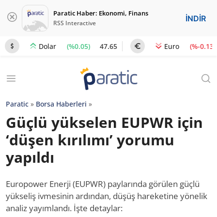
Paratic Haber: Ekonomi, Finans
İNDİR
RSS Interactive
(%0.05)
47.65
(%-0.13)
Dolar
Euro
Paratic
»
Borsa Haberleri
»
Güçlü yükselen EUPWR için
‘düşen kırılımı’ yorumu
yapıldı
Europower Enerji (EUPWR) paylarında görülen güçlü
yükseliş ivmesinin ardından, düşüş hareketine yönelik
analiz yayımlandı. İşte detaylar: