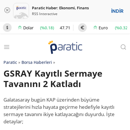
Paratic Haber: Ekonomi, Finans
İNDİR
RSS Interactive
(%0.18)
47.71
(%0.32)
Dolar
Euro
Paratic
»
Borsa Haberleri
»
GSRAY Kayıtlı Sermaye
Tavanını 2 Katladı
Galatasaray bugün KAP üzerinden büyüme
stratejilerini hızla hayata geçirme hedefiyle kayıtlı
sermaye tavanını ikiye katlayacağını duyurdu. İşte
detaylar;