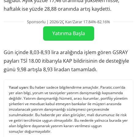
sağladı. Aylık yüzde 17,46 oranında yükselen hisse,
haftalık ise yüzde 28,88 oranında artış kaydetti.
Sponsorlu | 2026/2Ç Kar/Zarar 17.84%-82.16%
Yatırıma Başla
Gün içinde 8,03-8,93 lira aralığında işlem gören GSRAY
payları TSİ 18.00 itibarıyla KAP bildirisinin de desteğiyle
günü 9,98 artışla 8,93 liradan tamamladı.
Yasal uyarı:
Bu haber sadece bilgilendirme amaçlıdır. Paratic.com’da
yer alan bilgi, yorum ve tavsiyeler yatırım danışmanlığı kapsamında
değildir. Yatırım danışmanlığı hizmeti, aracı kurumlar, portföy yönetim
şirketleri ve mevduat kabul etmeyen bankalar ile müşteri arasında
imzalanacak yatırım danışmanlığı sözleşmesi çerçevesinde
sunulmaktadır. Bu haberde yer alan görüşler, mali durumunuz ile risk
ve getiri tercihinize uygun olmayabilir. Bu nedenle yalnızca burada yer
alan bilgilere dayanarak yatırım kararı verilmesi uygun
sonuçlar doğurmayabilir.