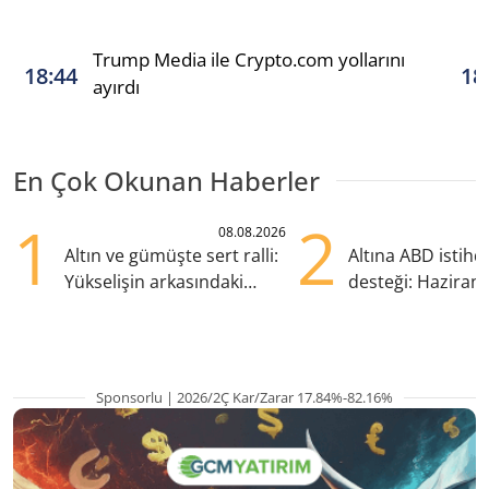
Trump Media ile Crypto.com yollarını
18:44
18
ayırdı
En Çok Okunan Haberler
1
2
08.08.2026
Altın ve gümüşte sert ralli:
Altına ABD istih
Yükselişin arkasındaki
desteği: Haziran
kritik etkenler
yana en yüksek s
Sponsorlu | 2026/2Ç Kar/Zarar 17.84%-82.16%