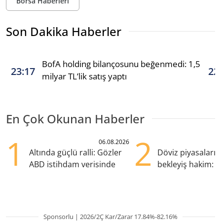
Borsa Haberleri
Son Dakika Haberler
BofA holding bilançosunu beğenmedi: 1,5
23:17
22
milyar TL’lik satış yaptı
En Çok Okunan Haberler
1
2
06.08.2026
Altında güçlü ralli: Gözler
Döviz piyasaları
ABD istihdam verisinde
bekleyiş hakim: Y
pozisyondan kaçı
Sponsorlu | 2026/2Ç Kar/Zarar 17.84%-82.16%