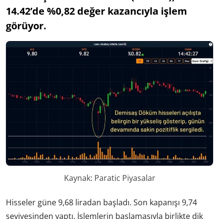
14.42’de %0,82 değer kazancıyla işlem
görüyor.
Kaynak: Paratic Piyasalar
Hisseler güne 9,68 liradan başladı. Son kapanışı 9,74
seviyesinden yaptı. İşlemlerin başlamasıyla birlikte dik