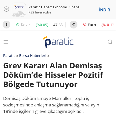
Paratic Haber: Ekonomi, Finans
İNDİR
RSS Interactive
(%0.05)
47.65
(%-0.13)
Dolar
Euro
Paratic
»
Borsa Haberleri
»
Grev Kararı Alan Demisaş
Döküm’de Hisseler Pozitif
Bölgede Tutunuyor
Demisaş Döküm Emaye Mamulleri, toplu iş
sözleşmesinde anlaşma sağlanamadığını ve ayın
18’inde işçilerin greve çıkacağını açıkladı.