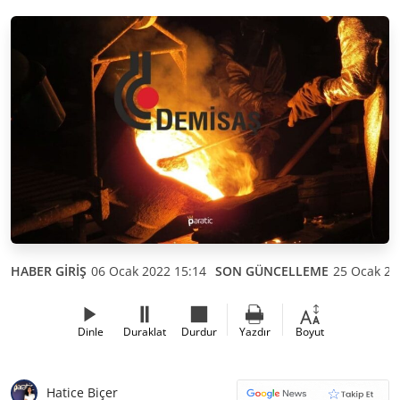
HABER GİRİŞ
06 Ocak 2022 15:14
SON GÜNCELLEME
25 Ocak 20
Dinle
Duraklat
Durdur
Yazdır
Boyut
Hatice Biçer