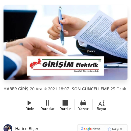
HABER GİRİŞ
20 Aralık 2021 18:07
SON GÜNCELLEME
25 Ocak 2
Dinle
Duraklat
Durdur
Yazdır
Boyut
Hatice Biçer