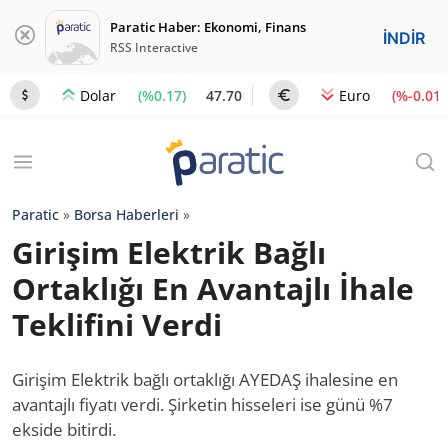
Paratic Haber: Ekonomi, Finans
İNDİR
RSS Interactive
(%0.17)
47.70
(%-0.01)
Dolar
Euro
Paratic
»
Borsa Haberleri
»
Girişim Elektrik Bağlı
Ortaklığı En Avantajlı İhale
Teklifini Verdi
Girişim Elektrik bağlı ortaklığı AYEDAŞ ihalesine en
avantajlı fiyatı verdi. Şirketin hisseleri ise günü %7
ekside bitirdi.