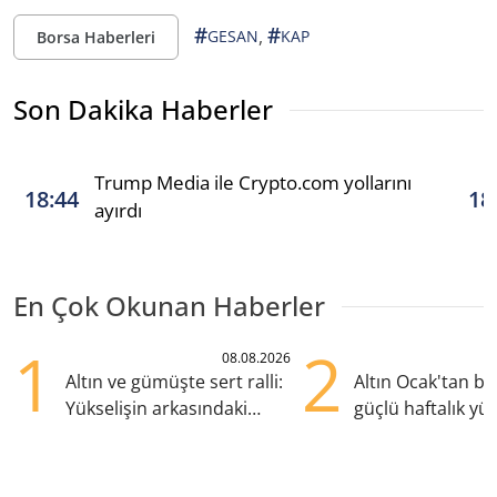
#
#
,
GESAN
KAP
Borsa Haberleri
Son Dakika Haberler
Trump Media ile Crypto.com yollarını
18:44
18
ayırdı
En Çok Okunan Haberler
1
2
08.08.2026
Altın ve gümüşte sert ralli:
Altın Ocak'tan b
Yükselişin arkasındaki
güçlü haftalık yük
kritik etkenler
hazırlanıyor