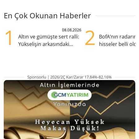
En Çok Okunan Haberler
1
2
08.08.2026
Altın ve gümüşte sert ralli:
BofA’nın radarın
Yükselişin arkasındaki
hisseler belli old
kritik etkenler
TRALT, satışta T
Sponsorlu | 2026/2Ç Kar/Zarar 17.84%-82.16%