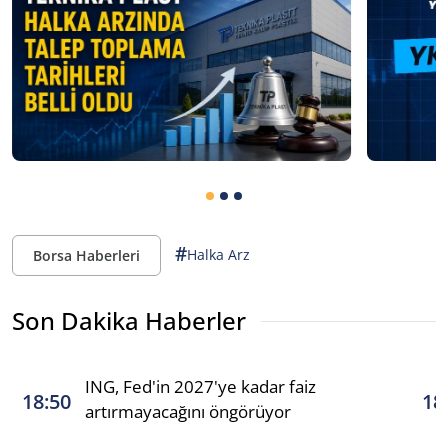
#
Halka Arz
Borsa Haberleri
Son Dakika Haberler
ING, Fed'in 2027'ye kadar faiz
18:50
18
artırmayacağını öngörüyor