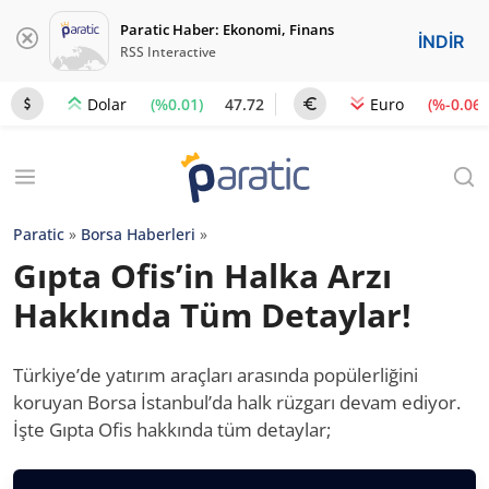
Paratic Haber: Ekonomi, Finans
İNDİR
RSS Interactive
(%0.01)
47.72
(%-0.06)
Dolar
Euro
Paratic
»
Borsa Haberleri
»
Gıpta Ofis’in Halka Arzı
Hakkında Tüm Detaylar!
Türkiye’de yatırım araçları arasında popülerliğini
koruyan Borsa İstanbul’da halk rüzgarı devam ediyor.
İşte Gıpta Ofis hakkında tüm detaylar;