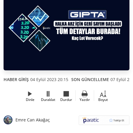
HABER GİRİŞ
04 Eylül 2023 20:15
SON GÜNCELLEME
07 Eylül 20
Dinle
Duraklat
Durdur
Yazdır
Boyut
Emre Can Akağaç