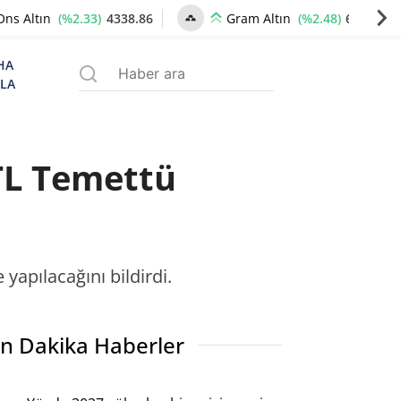
(%2.33)
4338.86
(%2.48)
6653.73
Ons Altın
Gram Altın
HA
ZLA
 TL Temettü
yapılacağını bildirdi.
n Dakika Haberler