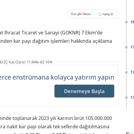
1
at İhracat Ticaret ve Sanayi (GOKNR) 7 Ekim’de
den kar payı dağıtım işlemleri hakkında açıklama
1
6/2Ç Kar/Zarar 17.84%-82.16%
1
erce enstrümana
kolayca yatırım yapın
Denemeye Başla
1
inde toplanarak 2023 yılı karının brüt 105.000.000
ara nakit kar payı olarak tek seferde dağıtılmasına