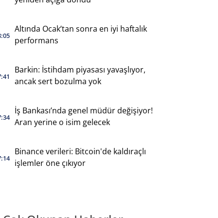
Altında Ocak’tan sonra en iyi haftalık
8:05
performans
Barkin: İstihdam piyasası yavaşlıyor,
7:41
ancak sert bozulma yok
İş Bankası’nda genel müdür değişiyor!
7:34
Aran yerine o isim gelecek
Binance verileri: Bitcoin'de kaldıraçlı
7:14
işlemler öne çıkıyor