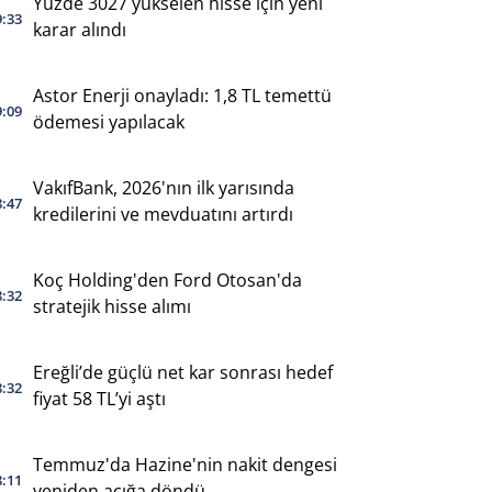
Yüzde 3027 yükselen hisse için yeni
9:33
karar alındı
Astor Enerji onayladı: 1,8 TL temettü
9:09
ödemesi yapılacak
VakıfBank, 2026'nın ilk yarısında
8:47
kredilerini ve mevduatını artırdı
Koç Holding'den Ford Otosan'da
8:32
stratejik hisse alımı
Ereğli’de güçlü net kar sonrası hedef
8:32
fiyat 58 TL’yi aştı
Temmuz'da Hazine'nin nakit dengesi
8:11
yeniden açığa döndü