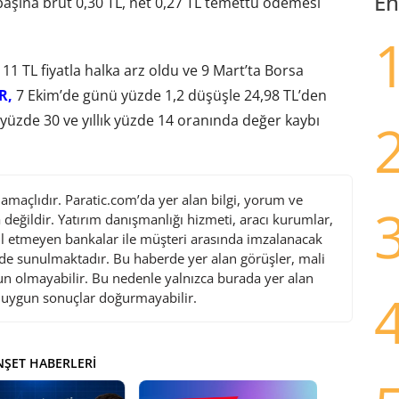
En
ay başına brüt 0,30 TL, net 0,27 TL temettü ödemesi
11 TL fiyatla halka arz oldu ve 9 Mart’ta Borsa
R,
7 Ekim’de günü yüzde 1,2 düşüşle 24,98 TL’den
 yüzde 30 ve yıllık yüzde 14 oranında değer kaybı
maçlıdır. Paratic.com’da yer alan bilgi, yorum ve
değildir. Yatırım danışmanlığı hizmeti, aracı kurumlar,
l etmeyen bankalar ile müşteri arasında imzalanacak
de sunulmaktadır. Bu haberde yer alan görüşler, mali
gun olmayabilir. Bu nedenle yalnızca burada yer alan
i uygun sonuçlar doğurmayabilir.
ŞET HABERLERI