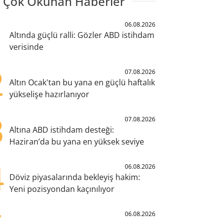
 Çok Okunan Haberler
1
06.08.2026
Altında güçlü ralli: Gözler ABD istihdam
verisinde
2
07.08.2026
Altın Ocak'tan bu yana en güçlü haftalık
yükselişe hazırlanıyor
3
07.08.2026
Altına ABD istihdam desteği:
Haziran’da bu yana en yüksek seviye
4
06.08.2026
Döviz piyasalarında bekleyiş hakim:
Yeni pozisyondan kaçınılıyor
06.08.2026