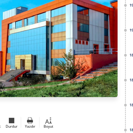
1
1
1
1
1
t
Durdur
Yazdır
Boyut
1