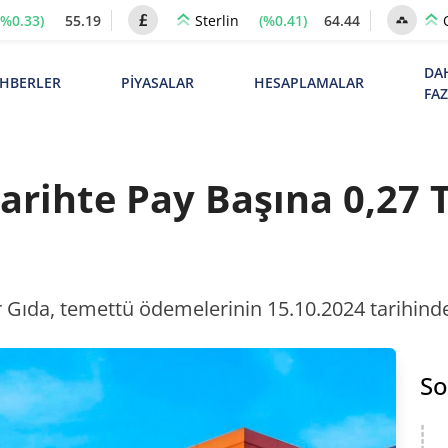
(%0.33)
55.19
(%0.41)
64.44
Sterlin
DA
HBERLER
PİYASALAR
HESAPLAMALAR
FA
Tarihte Pay Başına 0,27
 Gıda, temettü ödemelerinin 15.10.2024 tarihinde 
So