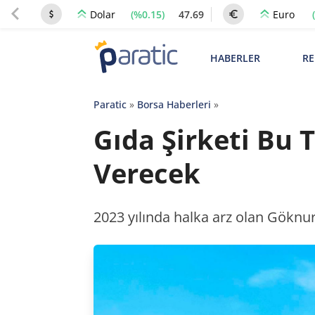
(%0.15)
47.69
Dolar
Euro
HABERLER
RE
Paratic
»
Borsa Haberleri
»
Gıda Şirketi Bu 
Verecek
2023 yılında halka arz olan Göknur