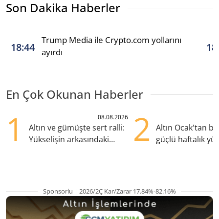
Son Dakika Haberler
Trump Media ile Crypto.com yollarını
18:44
18
ayırdı
En Çok Okunan Haberler
1
2
08.08.2026
Altın ve gümüşte sert ralli:
Altın Ocak'tan b
Yükselişin arkasındaki
güçlü haftalık yük
kritik etkenler
hazırlanıyor
Sponsorlu | 2026/2Ç Kar/Zarar 17.84%-82.16%