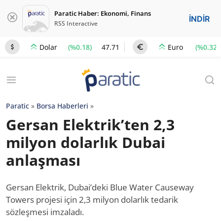
Paratic Haber: Ekonomi, Finans
İNDİR
RSS Interactive
(%0.18)
47.71
(%0.32)
Dolar
Euro
Paratic
»
Borsa Haberleri
»
Gersan Elektrik’ten 2,3
milyon dolarlık Dubai
anlaşması
Gersan Elektrik, Dubai’deki Blue Water Causeway
Towers projesi için 2,3 milyon dolarlık tedarik
sözleşmesi imzaladı.