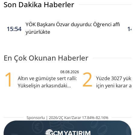
Son Dakika Haberler
YÖK Başkanı Özvar duyurdu: Öğrenci affı
15:54
14
yürürlükte
En Çok Okunan Haberler
1
2
08.08.2026
Altın ve gümüşte sert ralli:
Yüzde 3027 yükse
Yükselişin arkasındaki
için yeni karar al
kritik etkenler
Sponsorlu | 2026/2Ç Kar/Zarar 17.84%-82.16%