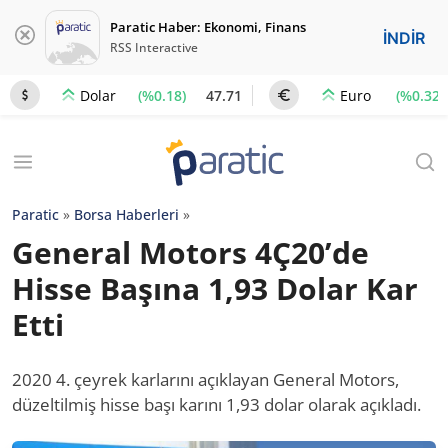
Paratic Haber: Ekonomi, Finans
İNDİR
RSS Interactive
(%0.18)
47.71
(%0.32)
Dolar
Euro
Paratic
»
Borsa Haberleri
»
General Motors 4Ç20’de
Hisse Başına 1,93 Dolar Kar
Etti
2020 4. çeyrek karlarını açıklayan General Motors,
düzeltilmiş hisse başı karını 1,93 dolar olarak açıkladı.