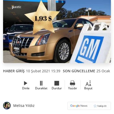
HABER GİRİŞ
10 Şubat 2021 15:39
SON GÜNCELLEME
25 Ocak 2
Dinle
Duraklat
Durdur
Yazdır
Boyut
Melisa Yıldız