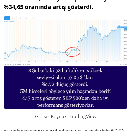
%34,65 oranında artış gösterdi.
Görsel Kaynak: TradingView
Yayımlanan raporun ardından şirket hisselerinin %2,03