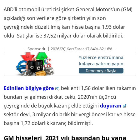
ABD’li otomobil üreticisi şirket General Motors’un (GM)
açıkladığı son verilere göre şirketin yılın son
çeyreğindeki düzeltilmiş karı hisse başına 1,93 dolar
oldu. Satışlar ise 37,52 milyar dolar olarak bildirildi.
Sponsorlu | 2026/2Ç Kar/Zarar 17.84%-82.16%
Yüzlerce enstrümana
kolayca yatırım yapın
Denemeye Başla
Edinilen bilgiye göre
, beklenti 1,56 dolar iken rakamın
bundan iyi gelmesi dikkat çekti. 2020’nin üçüncü
çeyreğinde de büyük kazanç elde ettiğini
duyuran
sektör devi, 3 milyar dolarlık bir vergi öncesi kar ve hisse
başına 1,72 dolarlık kazanç bildirmişti.
GM hisseleri, 2021 yılı başından bu yana