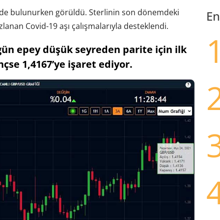
’de bulunurken görüldü. Sterlinin son dönemdeki
En
ızlanan Covid-19 aşı çalışmalarıyla desteklendi.
gün epey düşük seyreden parite için ilk
nçse 1,4167’ye işaret ediyor.