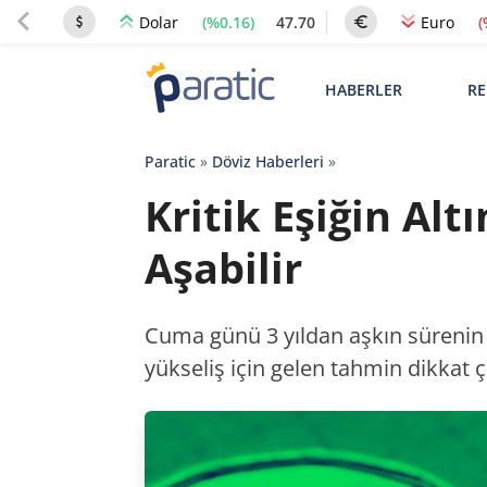
(%0.16)
47.70
(
Dolar
Euro
HABERLER
RE
Paratic
»
Döviz Haberleri
»
Kritik Eşiğin Al
Aşabilir
Cuma günü 3 yıldan aşkın sürenin 
yükseliş için gelen tahmin dikkat ç