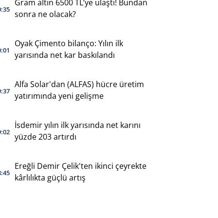
Gram altın 6500 TL’ye ulaştı! Bundan
0:35
sonra ne olacak?
Oyak Çimento bilanço: Yılın ilk
0:01
yarısında net kar baskılandı
Alfa Solar'dan (ALFAS) hücre üretim
9:37
yatırımında yeni gelişme
İsdemir yılın ilk yarısında net karını
9:02
yüzde 203 artırdı
Ereğli Demir Çelik'ten ikinci çeyrekte
8:45
kârlılıkta güçlü artış