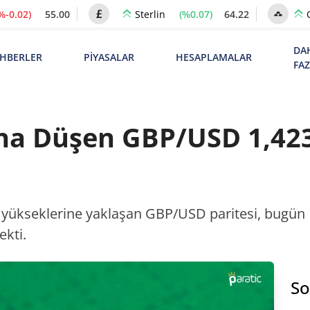
%-0.02)
55.00
(%0.07)
64.22
Sterlin
DA
HBERLER
PİYASALAR
HESAPLAMALAR
FA
tına Düşen GBP/USD 1,42
yükseklerine yaklaşan GBP/USD paritesi, bugün 1
ekti.
So