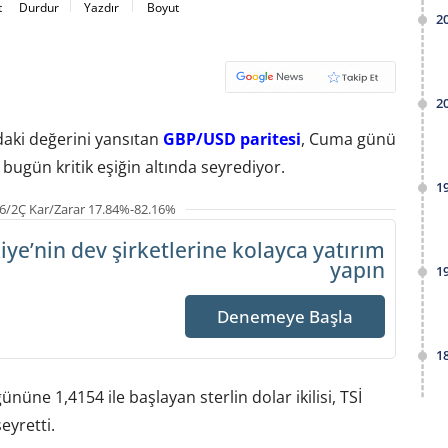
t
Durdur
Yazdır
Boyut
2
2
ndaki değerini yansıtan
GBP/USD paritesi
, Cuma günü
 bugün kritik eşiğin altında seyrediyor.
1
6/2Ç Kar/Zarar 17.84%-82.16%
iye’nin dev şirketlerine
kolayca yatırım
yapın
1
Denemeye Başla
1
ününe 1,4154 ile başlayan sterlin dolar ikilisi, TSİ
eyretti.