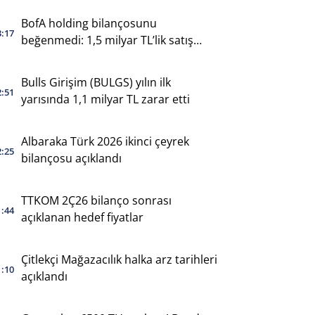
BofA holding bilançosunu
3:17
beğenmedi: 1,5 milyar TL’lik satış
yaptı
Bulls Girişim (BULGS) yılın ilk
2:51
yarısında 1,1 milyar TL zarar etti
Albaraka Türk 2026 ikinci çeyrek
2:25
bilançosu açıklandı
TTKOM 2Ç26 bilanço sonrası
1:44
açıklanan hedef fiyatlar
Çitlekçi Mağazacılık halka arz tarihleri
1:10
açıklandı