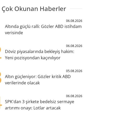
 Çok Okunan Haberler
1
06.08.2026
Altında güçlü ralli: Gözler ABD istihdam
verisinde
2
06.08.2026
Döviz piyasalarında bekleyiş hakim:
Yeni pozisyondan kaçınılıyor
3
05.08.2026
Altın güçleniyor: Gözler kritik ABD
verilerinde olacak
4
06.08.2026
SPK'dan 3 şirkete bedelsiz sermaye
artırımı onayı: Lotlar artacak