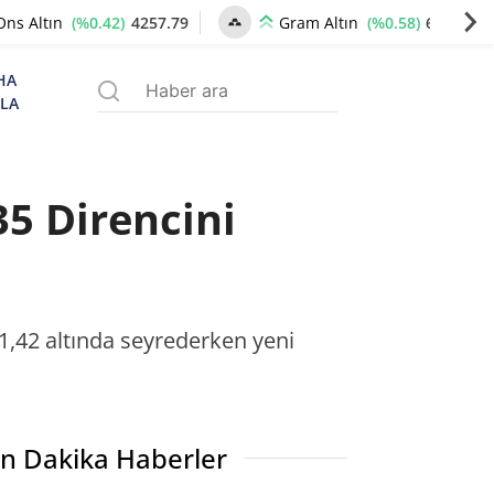
(%0.42)
4257.79
(%0.58)
6530.36
Ons Altın
Gram Altın
HA
ZLA
35 Direncini
,42 altında seyrederken yeni
n Dakika Haberler