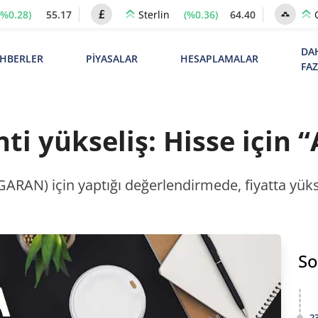
(%0.28)
55.17
(%0.36)
64.40
Sterlin
DA
HBERLER
PİYASALAR
HESAPLAMALAR
FA
i yükseliş: Hisse için “A
GARAN) için yaptığı değerlendirmede, fiyatta yüks
So
2