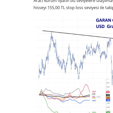
Aracı kurum fiyatın bu seviyelere ulaşılmas
hisseyi 155,00 TL stop loss seviyesi ile tak