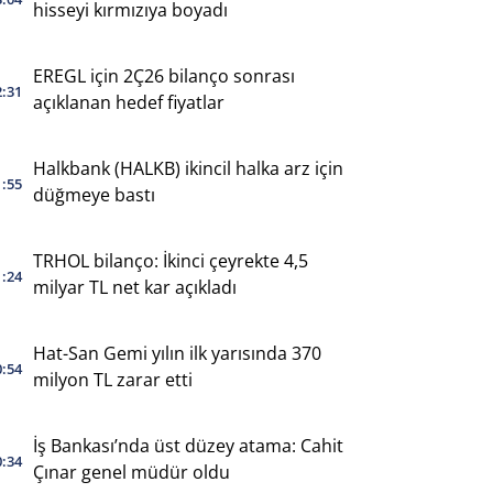
hisseyi kırmızıya boyadı
EREGL için 2Ç26 bilanço sonrası
2:31
açıklanan hedef fiyatlar
Halkbank (HALKB) ikincil halka arz için
1:55
düğmeye bastı
TRHOL bilanço: İkinci çeyrekte 4,5
1:24
milyar TL net kar açıkladı
Hat-San Gemi yılın ilk yarısında 370
0:54
milyon TL zarar etti
İş Bankası’nda üst düzey atama: Cahit
0:34
Çınar genel müdür oldu