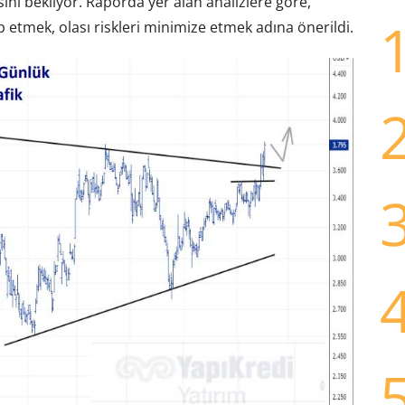
ını bekliyor. Raporda yer alan analizlere göre,
ip etmek, olası riskleri minimize etmek adına önerildi.