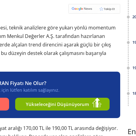
2
esi, teknik analizlere göre yukarı yönlü momentum
ım Menkul Değerler A.Ş. tarafından hazırlanan
1
rde alçalan trend direncini aşarak güçlü bir çıkış
, bu düzeyin destek olarak çalışmasını başarıyla
1
RAN Fiyatı Ne Olur?
için lütfen katılım sağlayınız.
1
Yükseleceğini Düşünüyorum
yat aralığı 170,00 TL ile 190,00 TL arasında değişiyor.
En