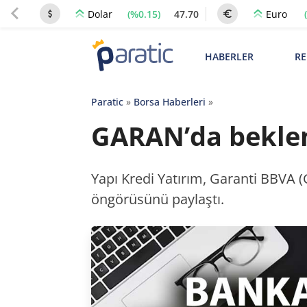
(%0.15)
47.70
Dolar
Euro
HABERLER
RE
Paratic
»
Borsa Haberleri
»
GARAN’da beklent
Yapı Kredi Yatırım, Garanti BBVA (
öngörüsünü paylaştı.