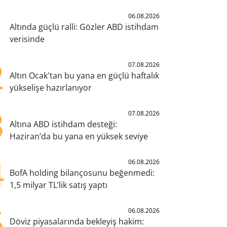
1
06.08.2026
Altında güçlü ralli: Gözler ABD istihdam
verisinde
2
07.08.2026
Altın Ocak'tan bu yana en güçlü haftalık
yükselişe hazırlanıyor
3
07.08.2026
Altına ABD istihdam desteği:
Haziran’da bu yana en yüksek seviye
4
06.08.2026
BofA holding bilançosunu beğenmedi:
1,5 milyar TL’lik satış yaptı
5
06.08.2026
Döviz piyasalarında bekleyiş hakim: