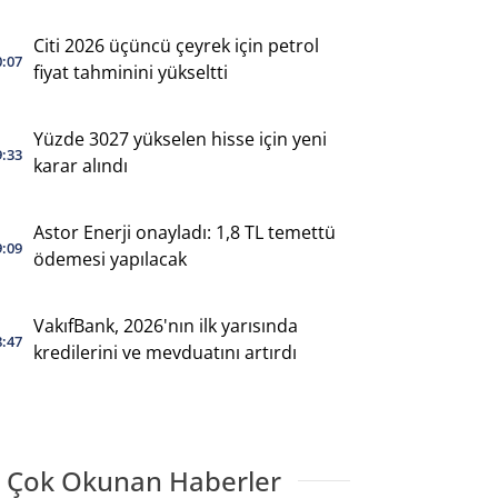
Citi 2026 üçüncü çeyrek için petrol
0:07
fiyat tahminini yükseltti
Yüzde 3027 yükselen hisse için yeni
9:33
karar alındı
Astor Enerji onayladı: 1,8 TL temettü
9:09
ödemesi yapılacak
VakıfBank, 2026'nın ilk yarısında
8:47
kredilerini ve mevduatını artırdı
 Çok Okunan Haberler