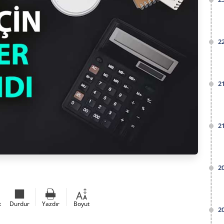
2
2
2
2
t
Durdur
Yazdır
Boyut
2