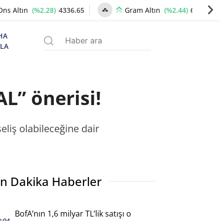
(%2.28)
4336.65
(%2.44)
6650.97
Ons Altın
Gram Altın
HA
ZLA
L” önerisi!
eliş olabileceğine dair
n Dakika Haberler
BofA’nın 1,6 milyar TL’lik satışı o
3:04