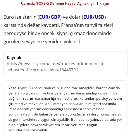
Ücretsiz (FOREX) Deneme Hesabı Açmak İçin Tıklayın.
Euro ise sterlin (
EUR/GBP
) ve dolar (
EUR/USD
)
karşısında değer kaybetti. Fransa’nın tahvil faizleri
neredeyse bir ay önceki siyasi çıkmaz döneminde
görülen seviyelere yeniden yükseldi.
Kaynak:
https://news.sky.com/story/frances-prime-minister-
sebastien-lecornu-resigns-13445796
Yasal uyarı:
Bu haber sadece bilgilendirme amaçlıdır. Paratic.com’da
yer alan bilgi, yorum ve tavsiyeler yatırım danışmanlığı kapsamında
değildir. Yatırım danışmanlığı hizmeti, aracı kurumlar, portföy yönetim
şirketleri ve mevduat kabul etmeyen bankalar ile müşteri arasında
imzalanacak yatırım danışmanlığı sözleşmesi çerçevesinde
sunulmaktadır. Bu haberde yer alan görüşler, mali durumunuz ile risk
ve getiri tercihinize uygun olmayabilir. Bu nedenle yalnızca burada yer
alan bilgilere dayanarak yatırım kararı verilmesi uygun
sonuçlar doğurmayabilir.