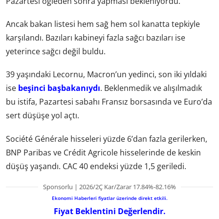
Pazartesi öğleden sonra yapması bekleniyordu.
Ancak bakan listesi hem sağ hem sol kanatta tepkiyle
karşılandı. Bazıları kabineyi fazla sağcı bazıları ise
yeterince sağcı değil buldu.
39 yaşındaki Lecornu, Macron’un yedinci, son iki yıldaki
ise
beşinci başbakanıydı
. Beklenmedik ve alışılmadık
bu istifa, Pazartesi sabahı Fransız borsasında ve Euro’da
sert düşüşe yol açtı.
Société Générale hisseleri yüzde 6’dan fazla gerilerken,
BNP Paribas ve Crédit Agricole hisselerinde de keskin
düşüş yaşandı. CAC 40 endeksi yüzde 1,5 geriledi.
Sponsorlu | 2026/2Ç Kar/Zarar 17.84%-82.16%
Ekonomi Haberleri fiyatlar üzerinde direkt etkili.
Fiyat Beklentini Değerlendir.