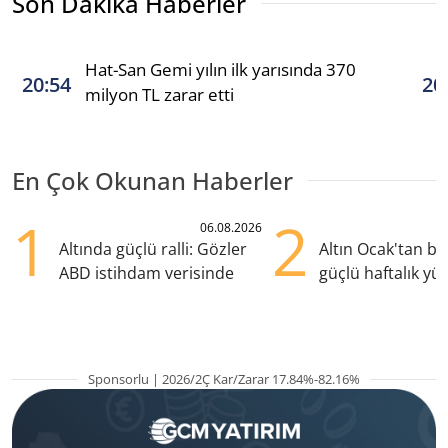
Son Dakika Haberler
Hat-San Gemi yılın ilk yarısında 370
20:54
20
milyon TL zarar etti
En Çok Okunan Haberler
1
2
06.08.2026
Altında güçlü ralli: Gözler
Altın Ocak'tan b
ABD istihdam verisinde
güçlü haftalık yük
hazırlanıyor
Sponsorlu | 2026/2Ç Kar/Zarar 17.84%-82.16%