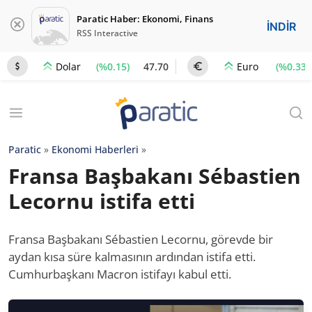
Paratic Haber: Ekonomi, Finans
İNDİR
RSS Interactive
(%0.15)
47.70
(%0.33)
Dolar
Euro
Paratic
»
Ekonomi Haberleri
»
Fransa Başbakanı Sébastien
Lecornu istifa etti
Fransa Başbakanı Sébastien Lecornu, görevde bir
aydan kısa süre kalmasının ardından istifa etti.
Cumhurbaşkanı Macron istifayı kabul etti.