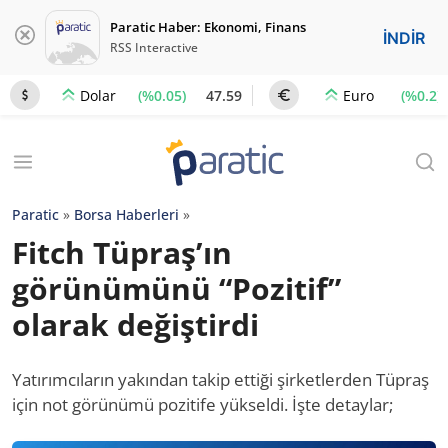
Paratic Haber: Ekonomi, Finans
İNDİR
RSS Interactive
(%0.05)
47.59
(%0.2)
Dolar
Euro
Paratic
»
Borsa Haberleri
»
Fitch Tüpraş’ın
görünümünü “Pozitif”
olarak değiştirdi
Yatırımcıların yakından takip ettiği şirketlerden Tüpraş
için not görünümü pozitife yükseldi. İşte detaylar;