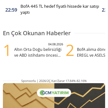
BofA 445 TL hedef fiyatlı hissede kar satışı
22:59
22
yaptı
En Çok Okunan Haberler
1
2
04.08.2026
Altın Orta Doğu belirsizliği
BofA alıma dönd
ve ABD istihdamı öncesi
EREGL ve ASELS 
yükselişte
eklendi
Sponsorlu | 2026/2Ç Kar/Zarar 17.84%-82.16%