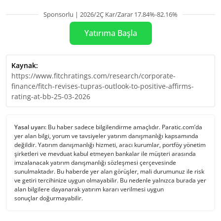
Sponsorlu | 2026/2Ç Kar/Zarar 17.84%-82.16%
Yatırıma Başla
Kaynak:
https://www.fitchratings.com/research/corporate-
finance/fitch-revises-tupras-outlook-to-positive-affirms-
rating-at-bb-25-03-2026
Yasal uyarı:
Bu haber sadece bilgilendirme amaçlıdır. Paratic.com’da
yer alan bilgi, yorum ve tavsiyeler yatırım danışmanlığı kapsamında
değildir. Yatırım danışmanlığı hizmeti, aracı kurumlar, portföy yönetim
şirketleri ve mevduat kabul etmeyen bankalar ile müşteri arasında
imzalanacak yatırım danışmanlığı sözleşmesi çerçevesinde
sunulmaktadır. Bu haberde yer alan görüşler, mali durumunuz ile risk
ve getiri tercihinize uygun olmayabilir. Bu nedenle yalnızca burada yer
alan bilgilere dayanarak yatırım kararı verilmesi uygun
sonuçlar doğurmayabilir.