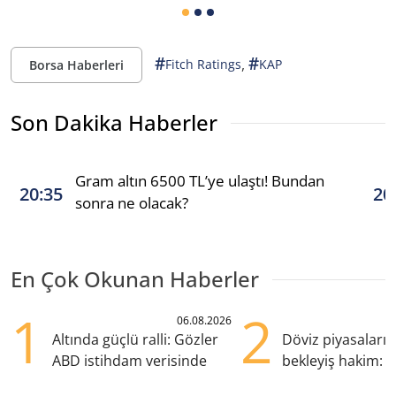
#
#
,
Fitch Ratings
KAP
Borsa Haberleri
Son Dakika Haberler
Gram altın 6500 TL’ye ulaştı! Bundan
20:35
20
sonra ne olacak?
En Çok Okunan Haberler
1
2
06.08.2026
Altında güçlü ralli: Gözler
Döviz piyasaları
ABD istihdam verisinde
bekleyiş hakim: Y
pozisyondan kaçı