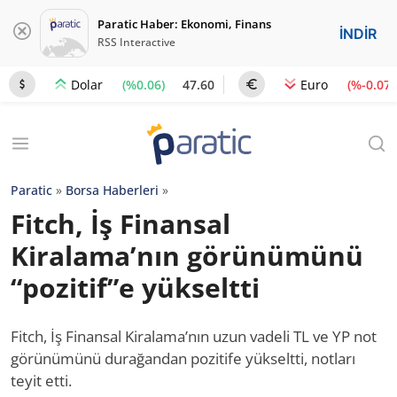
Paratic Haber: Ekonomi, Finans
İNDİR
RSS Interactive
(%0.06)
47.60
(%-0.07)
Dolar
Euro
Paratic
»
Borsa Haberleri
»
Fitch, İş Finansal
Kiralama’nın görünümünü
“pozitif”e yükseltti
Fitch, İş Finansal Kiralama’nın uzun vadeli TL ve YP not
görünümünü durağandan pozitife yükseltti, notları
teyit etti.